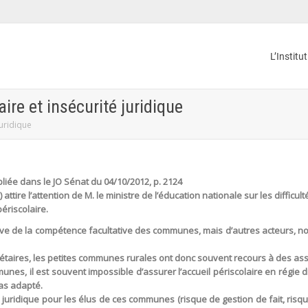
L’Institu
ire et insécurité juridique
juridique
iée dans le JO Sénat du 04/10/2012, p. 2124
attire l’attention de M. le ministre de l’éducation nationale sur les dif
périscolaire.
lève de la compétence facultative des communes, mais d’autres acteurs, 
taires, les petites communes rurales ont donc souvent recours à des assoc
munes, il est souvent impossible d’assurer l’accueil périscolaire en régie 
pas adapté.
 juridique pour les élus de ces communes (risque de gestion de fait, risq