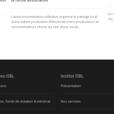
Le 1
L’autoconsommation collective organise le partage local
1er 
d’une même production d’électricité entre producteurs et
consommateurs réunis au sein d’une seule...
ues ISBL
Institut ISBL
ions
Présentation
ns, fonds de dotation & mécénat
Nos services