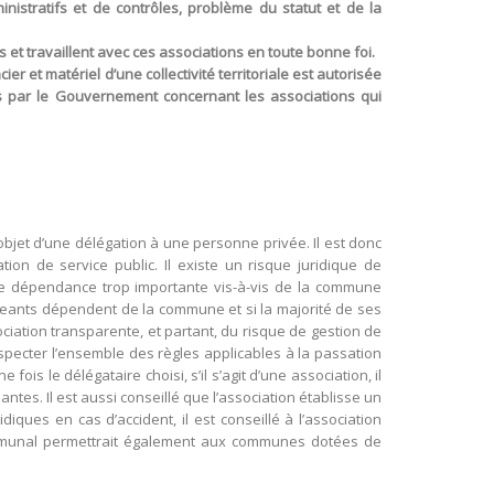
nistratifs et de contrôles, problème du statut et de la
 et travaillent avec ces associations en toute bonne foi.
r et matériel d’une collectivité territoriale est autorisée
ées par le Gouvernement concernant les associations qui
l’objet d’une délégation à une personne privée. Il est donc
tion de service public. Il existe un risque juridique de
’une dépendance trop importante vis-à-vis de la commune
igeants dépendent de la commune et si la majorité de ses
iation transparente, et partant, du risque de gestion de
especter l’ensemble des règles applicables à la passation
is le délégataire choisi, s’il s’agit d’une association, il
es. Il est aussi conseillé que l’association établisse un
ues en cas d’accident, il est conseillé à l’association
communal permettrait également aux communes dotées de