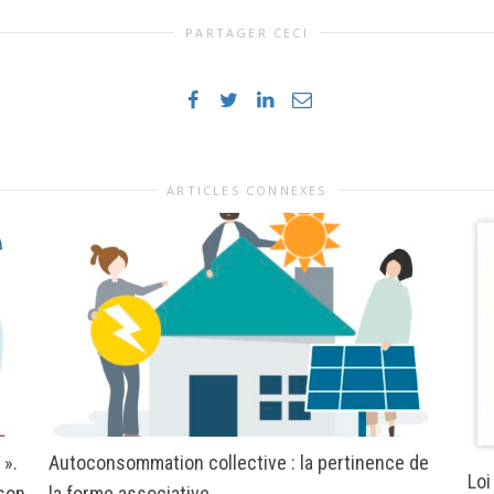
PARTAGER CECI
ARTICLES CONNEXES
 ».
Autoconsommation collective : la pertinence de
Loi
 son
la forme associative