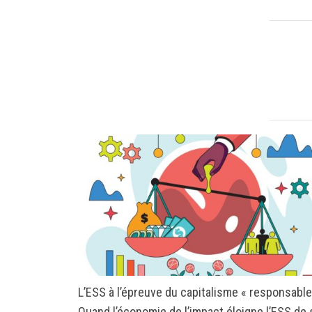
L’ESS à l’épreuve du capitalisme « responsable
Quand l’économie de l’impact éloigne l’ESS de