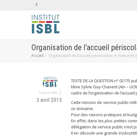
Organisation de l’accueil périscola
Accueil
Organisation de l’accueil périscolaire et insécurité 
TEXTE DE LA QUESTION n° 02175 publ
Mme Sylvie Goy-Chavent (Ain – UCR) 
|
Institut ISBL
cadre de l’organisation de l’accueil 
3 avril 2015
Cette mission de service public re
ce domaine.
Pour des raisons pratiques et budgé
En effet, dans les plus petites com
délégation de service public n’est 
Il en découle une grande insécurité