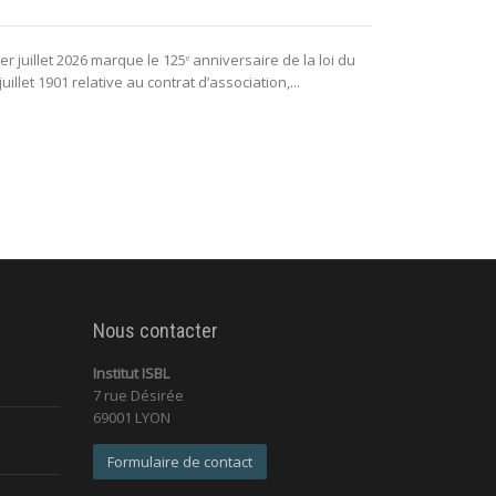
La puissance 
er juillet 2026 marque le 125ᵉ anniversaire de la loi du
lui permettant 
juillet 1901 relative au contrat d’association,...
fonctionnement 
Nous contacter
Institut ISBL
7 rue Désirée
69001 LYON
Formulaire de contact