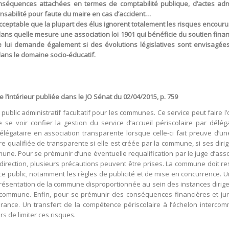
onséquences attachées en termes de comptabilité publique, d’actes admi
nsabilité pour faute du maire en cas d’accident…
acceptable que la plupart des élus ignorent totalement les risques encourus
ns quelle mesure une association loi 1901 qui bénéficie du soutien financie
Elle lui demande également si des évolutions législatives sont envisag
dans le domaine socio-éducatif.
l’intérieur publiée dans le JO Sénat du 02/04/2015, p. 759
e public administratif facultatif pour les communes. Ce service peut faire 
 se voir confier la gestion du service d’accueil périscolaire par déléga
délégataire en association transparente lorsque celle-ci fait preuve d
re qualifiée de transparente si elle est créée par la commune, si ses dir
ne. Pour se prémunir d’une éventuelle requalification par le juge d’assoc
a direction, plusieurs précautions peuvent être prises. La commune doit r
e public, notamment les règles de publicité et de mise en concurrence. Une fo
ésentation de la commune disproportionnée au sein des instances dirigeant
ommune. Enfin, pour se prémunir des conséquences financières et juridiq
urance. Un transfert de la compétence périscolaire à l’échelon inter
s de limiter ces risques.