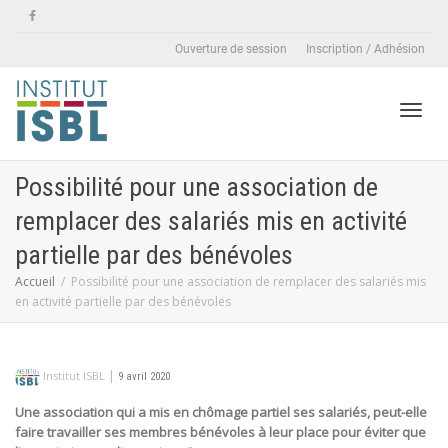
Ouverture de session
Inscription / Adhésion
Active
Possibilité pour une association de
remplacer des salariés mis en activité
naviga
partielle par des bénévoles
Accueil
Possibilité pour une association de remplacer des salariés mis
en activité partielle par des bénévoles
|
Institut ISBL
9 avril 2020
Une association qui a mis en chômage partiel ses salariés, peut-elle
faire travailler ses membres bénévoles à leur place pour éviter que