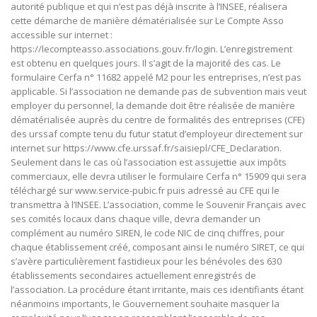
autorité publique et qui n’est pas déjà inscrite à l’INSEE, réalisera
cette démarche de manière dématérialisée sur Le Compte Asso
accessible sur internet :
https://lecompteasso.associations.gouv.fr/login. L’enregistrement
est obtenu en quelques jours. Il s’agit de la majorité des cas. Le
formulaire Cerfa n° 11682 appelé M2 pour les entreprises, n’est pas
applicable. Si l’association ne demande pas de subvention mais veut
employer du personnel, la demande doit être réalisée de manière
dématérialisée auprès du centre de formalités des entreprises (CFE)
des urssaf compte tenu du futur statut d’employeur directement sur
internet sur https://www.cfe.urssaf.fr/saisiepl/CFE_Declaration.
Seulement dans le cas où l’association est assujettie aux impôts
commerciaux, elle devra utiliser le formulaire Cerfa n° 15909 qui sera
téléchargé sur www.service-pubic.fr puis adressé au CFE qui le
transmettra à l’INSEE. L’association, comme le Souvenir Français avec
ses comités locaux dans chaque ville, devra demander un
complément au numéro SIREN, le code NIC de cinq chiffres, pour
chaque établissement créé, composant ainsi le numéro SIRET, ce qui
s’avère particulièrement fastidieux pour les bénévoles des 630
établissements secondaires actuellement enregistrés de
l’association. La procédure étant irritante, mais ces identifiants étant
néanmoins importants, le Gouvernement souhaite masquer la