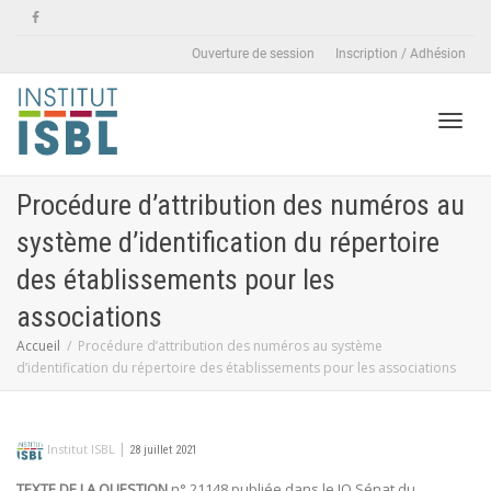
Ouverture de session
Inscription / Adhésion
Active
Procédure d’attribution des numéros au
système d’identification du répertoire
naviga
des établissements pour les
associations
Accueil
Procédure d’attribution des numéros au système
d’identification du répertoire des établissements pour les associations
|
Institut ISBL
28 juillet 2021
TEXTE DE LA QUESTION
n° 21148 publiée dans le JO Sénat du