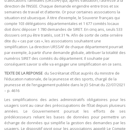
d’allocations familiales (URSSAF) qui, après validation, l’adresse à la
direction de l’INSEE. Chaque demande engendre entre trois et six
semaines de travail et d’attente. Or pour certaines associations la
situation est ubuesque. À titre d’exemple, le Souvenir français qui
compte 103 délégations départementales et 1 677 comités locaux
doit donc déposer 1 780 demandes de SIRET. En cinq ans, seuls 533
dossiers ont pu être traités, soit 31 %. Afin de sortir de cette ornière
dite du « cas par cas », les associations souhaitent une
simplification. La direction URSSAF de chaque département pourrait
par exemple, à partir d’une demande globale, attribuer la totalité des
numéros SIRET des comités du département. Il souhaite par
conséquent savoir si elle va engager une simplification en ce sens.
TEXTE DE LA REPONSE
du Secrétariat d’État auprès du ministre de
l’éducation nationale, de la jeunesse et des sports, chargé de la
jeunesse et de l’engagement publiée dans le JO Sénat du 22/07/2021
– p. 4616
Les simplifications des actes administratifs obligatoires pour les
usagers sont au cœur des préoccupations de l’État depuis plusieurs
années. Le Gouvernement poursuit les efforts de ses
prédécesseurs reliant les bases de données pour permettre un
échange de données qui simplifie la gestion des demandes par les
usagers. Le dispositif pivot pour les associations appelé Le Compte