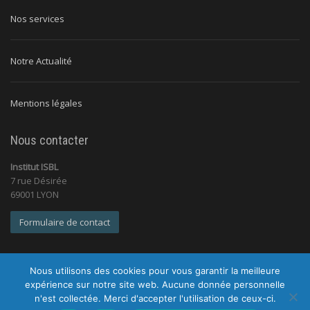
Nos services
Notre Actualité
Mentions légales
Nous contacter
Institut ISBL
7 rue Désirée
69001 LYON
Formulaire de contact
Nous utilisons des cookies pour vous garantir la meilleure
expérience sur notre site web. Aucune donnée personnelle
n'est collectée. Merci d'accepter l'utilisation de ceux-ci.
© 2026 Institut ISBL |
Tous droits réservés |
Mentions légales
|