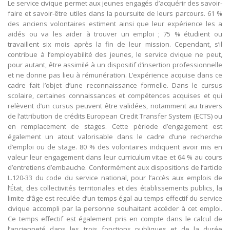
Le service civique permet aux jeunes engagés d’acquérir des savoir-
faire et savoir-être utiles dans la poursuite de leurs parcours. 61 %
des anciens volontaires estiment ainsi que leur expérience les a
aidés ou va les aider à trouver un emploi ; 75 % étudient ou
travaillent six mois après la fin de leur mission. Cependant, s’il
contribue à l’employabilité des jeunes, le service civique ne peut,
pour autant, être assimilé à un dispositif d’insertion professionnelle
et ne donne pas lieu à rémunération. L’expérience acquise dans ce
cadre fait l’objet d’une reconnaissance formelle. Dans le cursus
scolaire, certaines connaissances et compétences acquises et qui
relèvent d’un cursus peuvent être validées, notamment au travers
de l’attribution de crédits European Credit Transfer System (ECTS) ou
en remplacement de stages. Cette période d’engagement est
également un atout valorisable dans le cadre d’une recherche
d’emploi ou de stage. 80 % des volontaires indiquent avoir mis en
valeur leur engagement dans leur curriculum vitae et 64 % au cours
d’entretiens d’embauche. Conformément aux dispositions de l’article
L.120-33 du code du service national, pour l’accès aux emplois de
l’État, des collectivités territoriales et des établissements publics, la
limite d’âge est reculée d’un temps égal au temps effectif du service
civique accompli par la personne souhaitant accéder à cet emploi.
Ce temps effectif est également pris en compte dans le calcul de
l’ancienneté dans les trois fonctions publiques et de la durée