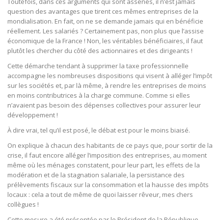
Toutefois, dans ces arguments qui sont assenés, il n’est jamais
question des avantages que tirent ces mêmes entreprises de la
mondialisation. En fait, on ne se demande jamais qui en bénéficie
réellement. Les salariés ? Certainement pas, non plus que l’assise
économique de la France ! Non, les véritables bénéficiaires, il faut
plutôt les chercher du côté des actionnaires et des dirigeants !
Cette démarche tendant à supprimer la taxe professionnelle
accompagne les nombreuses dispositions qui visent à alléger l’impôt
sur les sociétés et, par là même, à rendre les entreprises de moins
en moins contributrices à la charge commune. Comme si elles
n’avaient pas besoin des dépenses collectives pour assurer leur
développement !
À dire vrai, tel qu’il est posé, le débat est pour le moins biaisé.
On explique à chacun des habitants de ce pays que, pour sortir de la
crise, il faut encore alléger l’imposition des entreprises, au moment
même où les ménages constatent, pour leur part, les effets de la
modération et de la stagnation salariale, la persistance des
prélèvements fiscaux sur la consommation et la hausse des impôts
locaux : cela a tout de même de quoi laisser rêveur, mes chers
collègues !
Cette mesure a été présentée par le Président de la République