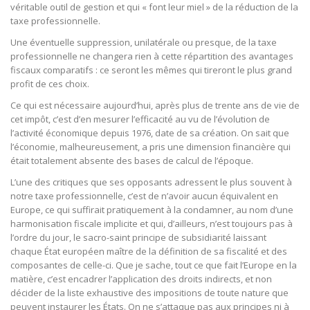
véritable outil de gestion et qui « font leur miel » de la réduction de la
taxe professionnelle.
Une éventuelle suppression, unilatérale ou presque, de la taxe
professionnelle ne changera rien à cette répartition des avantages
fiscaux comparatifs : ce seront les mêmes qui tireront le plus grand
profit de ces choix.
Ce qui est nécessaire aujourd’hui, après plus de trente ans de vie de
cet impôt, c’est d’en mesurer l’efficacité au vu de l’évolution de
l’activité économique depuis 1976, date de sa création. On sait que
l’économie, malheureusement, a pris une dimension financière qui
était totalement absente des bases de calcul de l’époque.
L’une des critiques que ses opposants adressent le plus souvent à
notre taxe professionnelle, c’est de n’avoir aucun équivalent en
Europe, ce qui suffirait pratiquement à la condamner, au nom d’une
harmonisation fiscale implicite et qui, d’ailleurs, n’est toujours pas à
l’ordre du jour, le sacro-saint principe de subsidiarité laissant
chaque État européen maître de la définition de sa fiscalité et des
composantes de celle-ci. Que je sache, tout ce que fait l’Europe en la
matière, c’est encadrer l’application des droits indirects, et non
décider de la liste exhaustive des impositions de toute nature que
peuvent instaurer les États. On ne s’attaque pas aux principes ni à