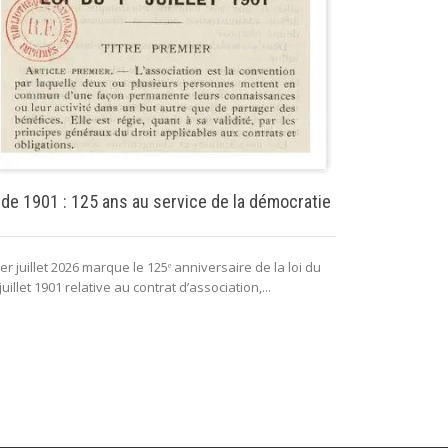
Puissance pu
 de 1901 : 125 ans au service de la démocratie
La puissance 
er juillet 2026 marque le 125ᵉ anniversaire de la loi du
lui permettant 
juillet 1901 relative au contrat d’association,...
fonctionnement 