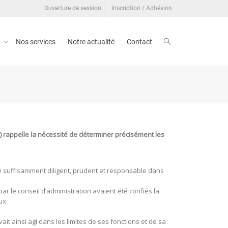
Ouverture de session
Inscription / Adhésion
t
Nos services
Notre actualité
Contact
) rappelle la nécessité de déterminer précisément les
été suffisamment diligent, prudent et responsable dans
 par le conseil d’administration avaient été confiés la
ux.
ait ainsi agi dans les limites de ses fonctions et de sa