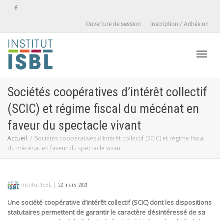
Ouverture de session
Inscription / Adhésion
Active
Sociétés coopératives d’intérêt collectif
(SCIC) et régime fiscal du mécénat en
naviga
faveur du spectacle vivant
Accueil
Sociétés coopératives d’intérêt collectif (SCIC) et régime fiscal
du mécénat en faveur du spectacle vivant
|
Institut ISBL
22 mars 2021
Une société coopérative d’intérêt collectif (SCIC) dont les dispositions
statutaires permettent de garantir le caractère désintéressé de sa