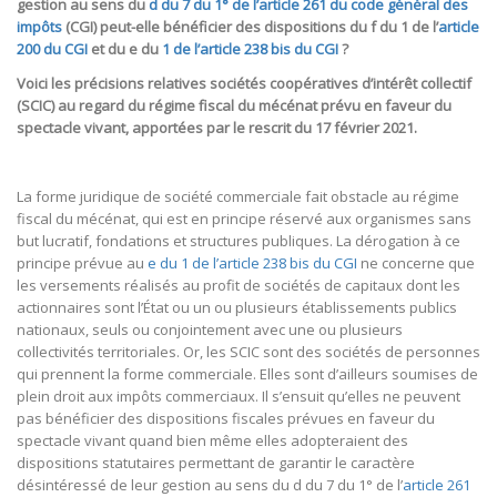
gestion au sens du
d du 7 du 1° de l’article 261 du code général des
impôts
(CGI) peut-elle bénéficier des dispositions du f du 1 de l’
article
200 du CGI
et du e du
1 de l’article 238 bis du CGI
?
Voici les précisions relatives sociétés coopératives d’intérêt collectif
(SCIC) au regard du régime fiscal du mécénat prévu en faveur du
spectacle vivant, apportées par le rescrit du 17 février 2021.
La forme juridique de société commerciale fait obstacle au régime
fiscal du mécénat, qui est en principe réservé aux organismes sans
but lucratif, fondations et structures publiques. La dérogation à ce
principe prévue au
e du 1 de l’article 238 bis du CGI
ne concerne que
les versements réalisés au profit de sociétés de capitaux dont les
actionnaires sont l’État ou un ou plusieurs établissements publics
nationaux, seuls ou conjointement avec une ou plusieurs
collectivités territoriales. Or, les SCIC sont des sociétés de personnes
qui prennent la forme commerciale. Elles sont d’ailleurs soumises de
plein droit aux impôts commerciaux. Il s’ensuit qu’elles ne peuvent
pas bénéficier des dispositions fiscales prévues en faveur du
spectacle vivant quand bien même elles adopteraient des
dispositions statutaires permettant de garantir le caractère
désintéressé de leur gestion au sens du d du 7 du 1° de l’
article 261