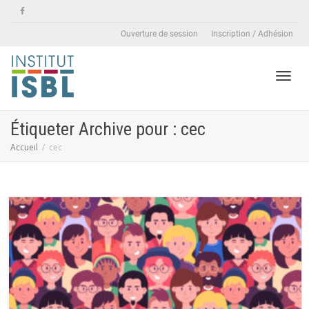
Ouverture de session
Inscription / Adhésion
Active
Étiqueter Archive pour : cec
Accueil
cec
naviga