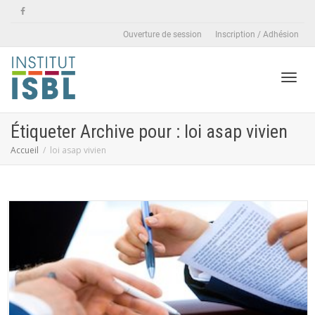
Ouverture de session
Inscription / Adhésion
Active
Étiqueter Archive pour : loi asap vivien
Accueil
loi asap vivien
naviga