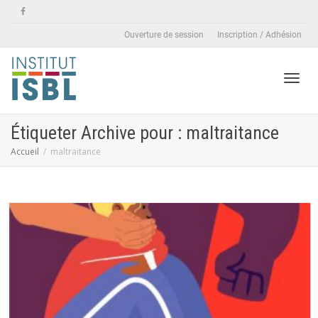
Ouverture de session
Inscription / Adhésion
Active
Étiqueter Archive pour : maltraitance
Accueil
maltraitance
naviga