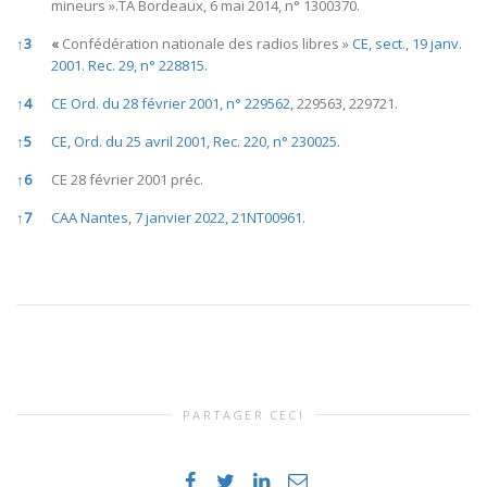
mineurs ».TA Bordeaux, 6 mai 2014, n° 1300370.
↑
3
«
Confédération nationale des radios libres »
CE, sect., 19 janv.
2001.
Rec. 29, n° 228815
.
↑
4
CE Ord. du 28 février 2001, n° 229562,
229563, 229721.
↑
5
CE, Ord. du 25 avril 2001, Rec. 220, n° 230025
.
↑
6
CE 28 février 2001 préc.
↑
7
CAA Nantes, 7 janvier 2022, 21NT00961
.
PARTAGER CECI