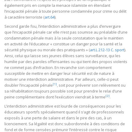
également pris en compte la menace islamiste en étendant
l’incapacité pénale à toute personne condamnée pour crime ou délit
à caractère terroriste (
art.64
).
Second garde fou, l’interdiction administrative a plus d’envergure
que l’incapacité pénale car elle n’est pas soumise au préalable d’une
condamnation pénale mais à la seule constatation que le maintien
en activité de l’éducateur « constitue un danger pour la santé et la
sécurité physique ou morale des pratiquants » (
art.L 212-13 C. sport
).
Ainsi, celui qui laisse ses jeunes élèves sans surveillance, qui les
humilie par des paroles offensantes ou qui tient des propos violents
ne commet pas d’infraction. En revanche son comportement
susceptible de mettre en danger leur sécurité est de nature à
motiver une interdiction administrative. Par ailleurs, celle-ci peut
[1]
doubler l’incapacité pénale
, soit pour prévenir son relèvement ou
sa réhabilitation toujours possible soit pour prendre le relai d’une
[2]
peine complémentaire dont l’exécution viendrait à terme
.
L’interdiction administrative est lourde de conséquences pour les
éducateurs sportifs spécialement quand il s’agit de professionnels
exposés à une perte de salaire et dans le pire des cas, à un
licenciement. Sa légalité est donc subordonnée à des conditions de
fond et de forme censées prémunir l’intéressé contre le risque