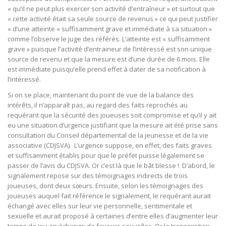
« qu’il ne peut plus exercer son activité d’entraîneur » et surtout que
« cette activité était sa seule source de revenus » ce qui peut justifier
« d’une atteinte « suffisamment grave et immédiate à sa situation »
comme l’observe le juge des référés. L’atteinte est « suffisamment
grave » puisque l’activité d’entraineur de l’intéressé est son unique
source de revenu et que la mesure est d’une durée de 6 mois. Elle
est immédiate puisqu’elle prend effet à dater de sa notification à
l’intéressé.
Si on se place, maintenant du point de vue de la balance des
intérêts, il n’apparaît pas, au regard des faits reprochés au
requérant que la sécurité des joueuses soit compromise et qu’il y ait
eu une situation d’urgence justifiant que la mesure ait été prise sans
consultation du Conseil départemental de la jeunesse et de la vie
associative (CDJSVA). L’urgence suppose, en effet, des faits graves
et suffisamment établis pour que le préfet puisse légalement se
passer de l’avis du CDJSVA. Or c’est là que le bât blesse ! D’abord, le
signalement repose sur des témoignages indirects de trois
joueuses, dont deux sœurs. Ensuite, selon les témoignages des
joueuses auquel fait référence le signalement, le requérant aurait
échangé avec elles sur leur vie personnelle, sentimentale et
sexuelle et aurait proposé à certaines d’entre elles d’augmenter leur
temps de jeu en échange de faveurs sexuelles. Or la transcription