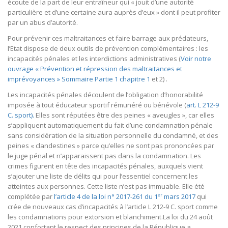
écoute de la part de leur entraîneur qui « jouit d’une autorité
particulière et d’une certaine aura auprès d’eux » dont il peut profiter
par un abus d’autorité.
Pour prévenir ces maltraitances et faire barrage aux prédateurs,
l’Etat dispose de deux outils de prévention complémentaires : les
incapacités pénales et les interdictions administratives (
Voir notre
ouvrage « Prévention et répression des maltraitances et
imprévoyances » Sommaire Partie 1 chapitre 1
et 2) .
Les incapacités pénales découlent de l’obligation d’honorabilité
imposée à tout éducateur sportif rémunéré ou bénévole (
art. L 212-9
C. sport).
Elles sont réputées être des peines « aveugles », car elles
s’appliquent automatiquement du fait d’une condamnation pénale
sans considération de la situation personnelle du condamné, et des
peines « clandestines » parce qu’elles ne sont pas prononcées par
le juge pénal et n’apparaissent pas dans la condamnation. Les
crimes figurent en tête des incapacités pénales, auxquels vient
s’ajouter une liste de délits qui pour l’essentiel concernent les
atteintes aux personnes. Cette liste n’est pas immuable. Elle été
er
complétée par
l’article 4 de la loi n° 2017-261 du 1
mars 2017
qui
crée de nouveaux cas d’incapacités à l’article L 212-9 C. sport comme
les condamnations pour extorsion et blanchiment.La loi du 24 août
2021 confortant le respect des principes de la République a