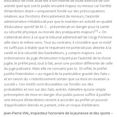
éducateur de voile avait été à tort interdit de toute exercice de son
activité quel que soit le public encadré majeur ou mineur car l’arrêté
d’interdiction étant « uniquement fondé sur des préoccupations
relatives aux fonctions d’encadrement de mineurs, l’autorité
administrative n’établissait pas que le maintien en activité en qualité
d’éducateur sportif de M. C… présenterait un danger pour la santé
[7]
ou sécurité physique ou morale des pratiquants majeurs
». On
s’attendrait donc à ce que le tribunal administratif de Cergy Pontoise
aille dans le même sens. Tout au contraire, il considère que ce motif
ne suffit pas à établir que le requérant ne porterait pas atteinte à la
santé et à la sécurité des basketteurs, y compris majeurs. Les
ordonnances du juge d’instruction n’ayant pas l’autorité de la chose
jugée, le préfet peut, tout à fait, avoir une position différente de celle
du juge judiciaire. Mais elle ne convainc pas ici. En effet, le préfet
justifie l’interdiction « au regard de la particulière gravité des faits »
et en raison du « retentissement certain que sa mise en examen a
suscité ». Ces motifs sont discutables car fondés sur des
probabilités et non sur des faits avérés. Admettre qu’une simple
présomption de mise en danger d’un public puisse suffire à justifier
une mesure d’interdiction revient à accorder au préfet un pouvoir
d’appréciation étendu et, partant, crée un risque d’arbitraire.
Jean-Pierre VIAL, Inspecteur honoraire de la jeunesse et des sports –