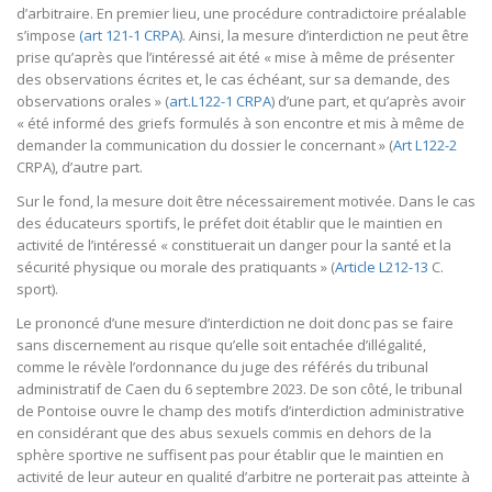
d’arbitraire. En premier lieu, une procédure contradictoire préalable
s’impose
(art 121-1 CRPA
). Ainsi, la mesure d’interdiction ne peut être
prise qu’après que l’intéressé ait été « mise à même de présenter
des observations écrites et, le cas échéant, sur sa demande, des
observations orales » (
art.L122-1 CRPA
) d’une part, et qu’après avoir
« été informé des griefs formulés à son encontre et mis à même de
demander la communication du dossier le concernant » (
Art L122-2
CRPA), d’autre part.
Sur le fond, la mesure doit être nécessairement motivée. Dans le cas
des éducateurs sportifs, le préfet doit établir que le maintien en
activité de l’intéressé « constituerait un danger pour la santé et la
sécurité physique ou morale des pratiquants » (
Article L212-13
C.
sport).
Le prononcé d’une mesure d’interdiction ne doit donc pas se faire
sans discernement au risque qu’elle soit entachée d’illégalité,
comme le révèle l’ordonnance du juge des référés du tribunal
administratif de Caen du 6 septembre 2023. De son côté, le tribunal
de Pontoise ouvre le champ des motifs d’interdiction administrative
en considérant que des abus sexuels commis en dehors de la
sphère sportive ne suffisent pas pour établir que le maintien en
activité de leur auteur en qualité d’arbitre ne porterait pas atteinte à