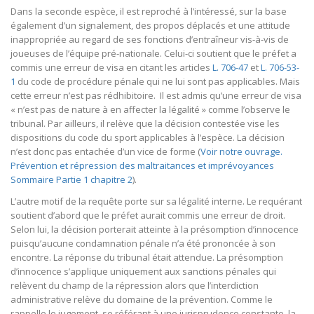
Dans la seconde espèce, il est reproché à l’intéressé, sur la base
également d’un signalement, des propos déplacés et une attitude
inappropriée au regard de ses fonctions d’entraîneur vis-à-vis de
joueuses de l’équipe pré-nationale. Celui-ci soutient que le préfet a
commis une erreur de visa en citant les articles
L. 706-47
et
L. 706-53-
1
du code de procédure pénale qui ne lui sont pas applicables. Mais
cette erreur n’est pas rédhibitoire. Il est admis qu’une erreur de visa
« n’est pas de nature à en affecter la légalité » comme l’observe le
tribunal. Par ailleurs, il relève que la décision contestée vise les
dispositions du code du sport applicables à l’espèce. La décision
n’est donc pas entachée d’un vice de forme (
Voir notre ouvrage.
Prévention et répression des maltraitances et imprévoyances
Sommaire Partie 1 chapitre 2
).
L’autre motif de la requête porte sur sa légalité interne. Le requérant
soutient d’abord que le préfet aurait commis une erreur de droit.
Selon lui, la décision porterait atteinte à la présomption d’innocence
puisqu’aucune condamnation pénale n’a été prononcée à son
encontre. La réponse du tribunal était attendue. La présomption
d’innocence s’applique uniquement aux sanctions pénales qui
relèvent du champ de la répression alors que l’interdiction
administrative relève du domaine de la prévention. Comme le
rappelle le jugement, se référant à une jurisprudence constante, la