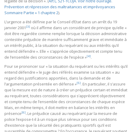
légalité de la décision ». (
Art L. 521-1COJA
.
Voir notre ouvrage.
Prévention et répression des maltraitances et imprévoyances
Sommaire Partie » 1 chapitre 2
).
L’urgence a été définie par le Conseil d’Etat dans un arrêt du 19
[3]
janvier 2001
où il affirme dans un considérant de principe qu’elle «
doit être regardée comme remplie lorsque la décision administrative
contestée préjudicie de manière suffisamment grave et immédiate à
un intérêt public, à la situation du requérant ou aux intérêts qu’il
entend défendre ». Elle « s’apprécie objectivement et compte tenu
[4]
de l’ensemble des circonstances de l’espèce »
.
Pour se prononcer sur « la situation du requérant ou les intérêts qu’il
entend défendre » le juge des référés examine sa situation « au
regard des justifications apportées, dans la demande et de
[5]
l’argumentation présentée en défense »
. En particulier, il s’assure
que la mesure est de nature à créer un préjudice certain et immédiat
au requérant, toutes considérations qui s’apprécient objectivement
et compte-tenu de l’ensemble des circonstances de chaque espèce
Mais, en même temps, il doit mettre en balance les intérêts en
[6]
présence
.
Le préjudice causé au requérant par la mesure de
police l’expose-t-il à un risque plus sérieux pour ses conditions
d’existence que la sécurité des pratiquants sportifs qu’il est
susceptible de compromettre ? En l’occurrence, le requérant soutient