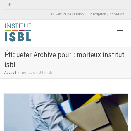
Ouverture de session
Inscription / Adhésion
Active
Étiqueter Archive pour : morieux institut
isbl
naviga
Accueil
morieux institut isbl