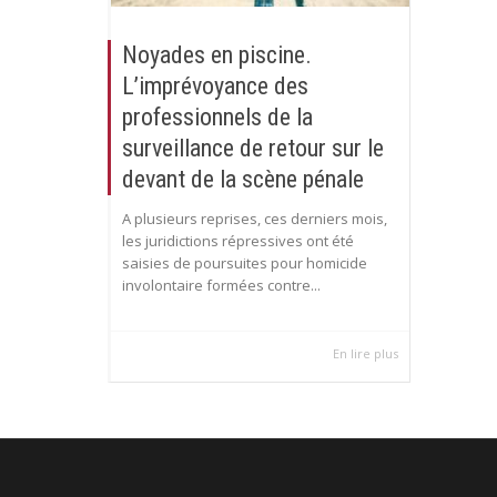
Noyades en piscine.
L’imprévoyance des
professionnels de la
surveillance de retour sur le
devant de la scène pénale
A plusieurs reprises, ces derniers mois,
les juridictions répressives ont été
saisies de poursuites pour homicide
involontaire formées contre...
En lire plus