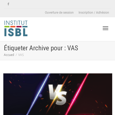
Ouverture de session
Inscription / Adhésion
Active
Étiqueter Archive pour : VAS
Accueil
VAS
naviga