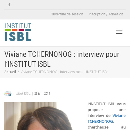
Ouverture de session
Inscription / Adhésion
Active
Viviane TCHERNONOG : interview pour
l’INSTITUT ISBL
naviga
Accueil
Viviane TCHERNONOG : interview pour l’INSTITUT ISBL
|
Institut ISBL
28 juin 2019
L’INSTITUT ISBL vous
propose
une
interview de
Viviane
TCHERNONOG
,
chercheuse au