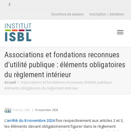
Ouverture de session
Inscription / Adhésion
Active
Associations et fondations reconnues
d’utilité publique : éléments obligatoires
naviga
du règlement intérieur
Accueil
Associations et fondations reconnues d’utilité publique :
éléments obligatoires du règlement intérieur
|
Institut ISBL
10 novembre 2024
L’
arrêté du 8 novembre 2024
fixe respectivement aux articles 2 et 3,
les éléments devant obligatoirement figurer dans le règlement