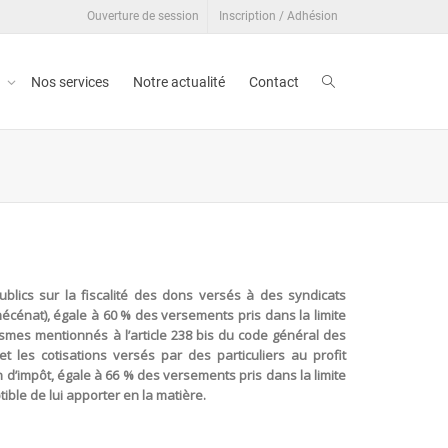
Ouverture de session
Inscription / Adhésion
t
Nos services
Notre actualité
Contact
ublics sur la fiscalité des dons versés à des syndicats
 (mécénat), égale à 60 % des versements pris dans la limite
ismes mentionnés à l’article 238 bis du code général des
et les cotisations versés par des particuliers au profit
 d’impôt, égale à 66 % des versements pris dans la limite
ible de lui apporter en la matière.