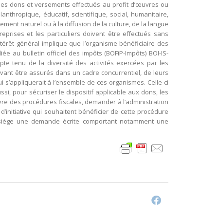
, les dons et versements effectués au profit d’œuvres ou
nthropique, éducatif, scientifique, social, humanitaire,
nement naturel ou à la diffusion de la culture, de la langue
eprises et les particuliers doivent être effectués sans
térêt général implique que l’organisme bénéficiaire des
iée au bulletin officiel des impôts (BOFiP-Impôts) BOI-IS-
pte tenu de la diversité des activités exercées par les
uvant être assurés dans un cadre concurrentiel, de leurs
ui s’appliquerait à l’ensemble de ces organismes. Celle-ci
ssi, pour sécuriser le dispositif applicable aux dons, les
ivre des procédures fiscales, demander à l’administration
d’initiative qui souhaitent bénéficier de cette procédure
r siège une demande écrite comportant notamment une