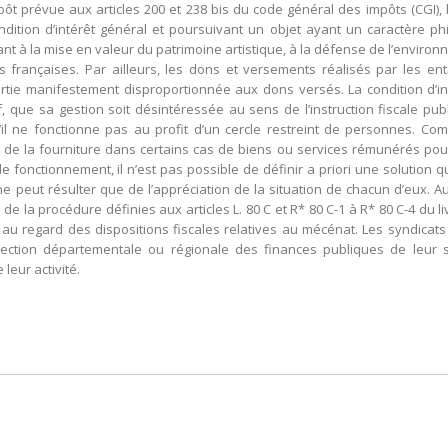
pôt prévue aux articles 200 et 238 bis du code général des impôts (CGI)
tion d’intérêt général et poursuivant un objet ayant un caractère phila
urant à la mise en valeur du patrimoine artistique, à la défense de l’environ
 françaises. Par ailleurs, les dons et versements réalisés par les entr
rtie manifestement disproportionnée aux dons versés. La condition d’in
f, que sa gestion soit désintéressée au sens de l’instruction fiscale publ
il ne fonctionne pas au profit d’un cercle restreint de personnes. Com
nt de la fourniture dans certains cas de biens ou services rémunérés po
de fonctionnement, il n’est pas possible de définir a priori une solution q
ne peut résulter que de l’appréciation de la situation de chacun d’eux. Au
e la procédure définies aux articles L. 80 C et R* 80 C-1 à R* 80 C-4 du l
au regard des dispositions fiscales relatives au mécénat. Les syndicats 
rection départementale ou régionale des finances publiques de leu
leur activité.