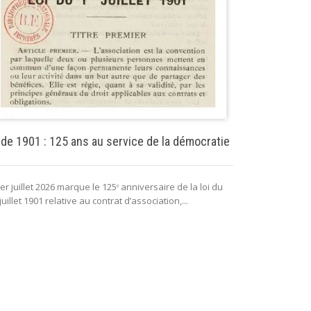
Puissance pu
 de 1901 : 125 ans au service de la démocratie
La puissance 
er juillet 2026 marque le 125ᵉ anniversaire de la loi du
lui permettant 
juillet 1901 relative au contrat d’association,...
fonctionnement 