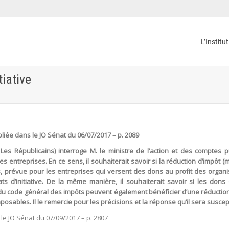
L’Institu
iative
iée dans le JO Sénat du 06/07/2017 – p. 2089
es Républicains) interroge M. le ministre de l’action et des comptes p
 des entreprises. En ce sens, il souhaiterait savoir si la réduction d’impôt
s, prévue pour les entreprises qui versent des dons au profit des organ
ts d’initiative. De la même manière, il souhaiterait savoir si les dons 
0 du code général des impôts peuvent également bénéficier d’une réduction
sables. Il le remercie pour les précisions et la réponse qu’il sera suscept
e JO Sénat du 07/09/2017 – p. 2807