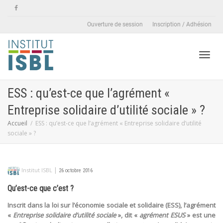
Ouverture de session
Inscription / Adhésion
Active
ESS : qu’est-ce que l’agrément «
Entreprise solidaire d’utilité sociale » ?
naviga
Accueil
ESS : qu’est-ce que l’agrément « Entreprise solidaire d’utilité
sociale » ?
|
Institut ISBL
26 octobre 2016
Qu’est-ce que c’est ?
Inscrit dans la loi sur l’économie sociale et solidaire (ESS), l’agrément
«
Entreprise solidaire d’utilité sociale
», dit «
agrément ESUS
» est une