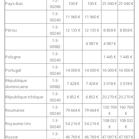
1-2-
Pays-Bas
100 €
100 €
25 040 €
25 040 €
00286
1-3-
11 960 €
11 960 €
00240
1-3-
Pérou
12 135 €
12 135 €
8 858 €
8 858 €
00240
1-3-
4 987 €
4 987 €
00982
1-3-
Pologne
1 445 €
1 445 €
00240
1-3-
Portugal
14 000 €
14 000 €
16 000 €
16 000 €
00240
République
1-3-
7 428 €
7 428 €
3 018 €
3 018 €
dominicaine
00982
1-3-
République tchèque
6 852 €
6 852 €
20 270 €
20 270 €
00240
1-3-
130 769
160 769
Roumanie
79 664 €
79 664 €
00240
€
€
1-3-
108 032
108 032
Royaume-Uni
54 216 €
54 216 €
00240
€
€
1-3-
Russie
46 769 €
46 769 €
47 097 €
47 097 €