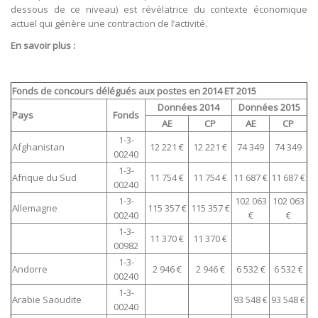
dessous de ce niveau) est révélatrice du contexte économique
actuel qui génère une contraction de l’activité.
En savoir plus :
Fonds de concours délégués aux postes en 2014 ET 2015
Données 2014
Données 2015
Pays
Fonds
AE
CP
AE
CP
1-3-
Afghanistan
12 221 €
12 221 €
74 349
74 349
00240
1-3-
Afrique du Sud
11 754 €
11 754 €
11 687 €
11 687 €
00240
1-3-
102 063
102 063
Allemagne
115 357 €
115 357 €
00240
€
€
1-3-
11 370 €
11 370 €
00982
1-3-
Andorre
2 946 €
2 946 €
6 532 €
6 532 €
00240
1-3-
Arabie Saoudite
93 548 €
93 548 €
00240