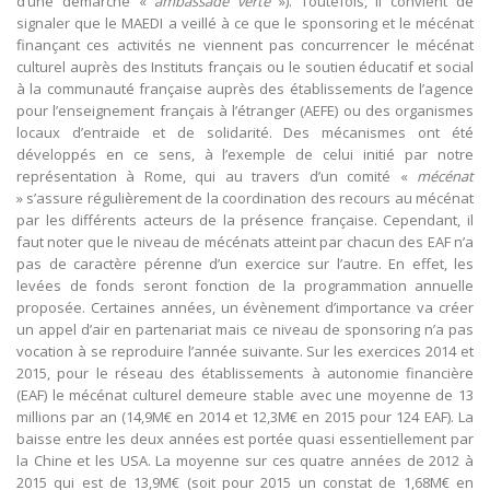
d’une démarche «
ambassade verte
»). Toutefois, il convient de
signaler que le MAEDI a veillé à ce que le sponsoring et le mécénat
finançant ces activités ne viennent pas concurrencer le mécénat
culturel auprès des Instituts français ou le soutien éducatif et social
à la communauté française auprès des établissements de l’agence
pour l’enseignement français à l’étranger (AEFE) ou des organismes
locaux d’entraide et de solidarité. Des mécanismes ont été
développés en ce sens, à l’exemple de celui initié par notre
représentation à Rome, qui au travers d’un comité «
mécénat
» s’assure régulièrement de la coordination des recours au mécénat
par les différents acteurs de la présence française. Cependant, il
faut noter que le niveau de mécénats atteint par chacun des EAF n’a
pas de caractère pérenne d’un exercice sur l’autre. En effet, les
levées de fonds seront fonction de la programmation annuelle
proposée. Certaines années, un évènement d’importance va créer
un appel d’air en partenariat mais ce niveau de sponsoring n’a pas
vocation à se reproduire l’année suivante. Sur les exercices 2014 et
2015, pour le réseau des établissements à autonomie financière
(EAF) le mécénat culturel demeure stable avec une moyenne de 13
millions par an (14,9M€ en 2014 et 12,3M€ en 2015 pour 124 EAF). La
baisse entre les deux années est portée quasi essentiellement par
la Chine et les USA. La moyenne sur ces quatre années de 2012 à
2015 qui est de 13,9M€ (soit pour 2015 un constat de 1,68M€ en