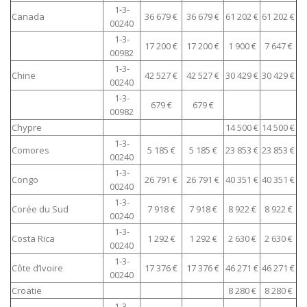
1-3-
Canada
36 679 €
36 679 €
61 202 €
61 202 €
00240
1-3-
17 200 €
17 200 €
1 900 €
7 647 €
00982
1-3-
Chine
42 527 €
42 527 €
30 429 €
30 429 €
00240
1-3-
679 €
679 €
00982
Chypre
14 500 €
14 500 €
1-3-
Comores
5 185 €
5 185 €
23 853 €
23 853 €
00240
1-3-
Congo
26 791 €
26 791 €
40 351 €
40 351 €
00240
1-3-
Corée du Sud
7 918 €
7 918 €
8 922 €
8 922 €
00240
1-3-
Costa Rica
1 292 €
1 292 €
2 630 €
2 630 €
00240
1-3-
Côte d’Ivoire
17 376 €
17 376 €
46 271 €
46 271 €
00240
Croatie
8 280 €
8 280 €
1-3-