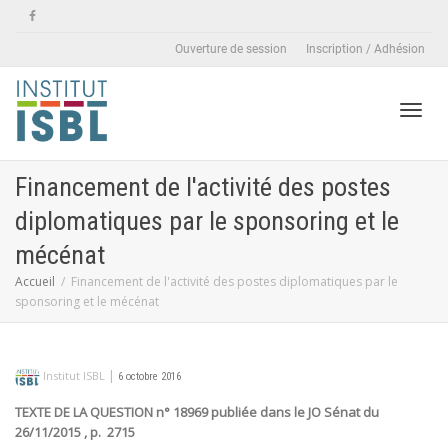
Ouverture de session
Inscription / Adhésion
Active
Financement de l'activité des postes
diplomatiques par le sponsoring et le
naviga
mécénat
Accueil
Financement de l'activité des postes diplomatiques par le
sponsoring et le mécénat
|
Institut ISBL
6 octobre 2016
TEXTE DE LA QUESTION n° 18969 publiée dans le JO Sénat du
26/11/2015 , p. 2715