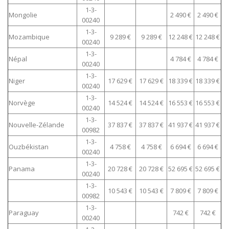
1-3-
Mongolie
2 490 €
2 490 €
00240
1-3-
Mozambique
9 289 €
9 289 €
12 248 €
12 248 €
00240
1-3-
Népal
4 784 €
4 784 €
00240
1-3-
Niger
17 629 €
17 629 €
18 339 €
18 339 €
00240
1-3-
Norvège
14 524 €
14 524 €
16 553 €
16 553 €
00240
1-3-
Nouvelle-Zélande
37 837 €
37 837 €
41 937 €
41 937 €
00982
1-3-
Ouzbékistan
4 758 €
4 758 €
6 694 €
6 694 €
00240
1-3-
Panama
20 728 €
20 728 €
52 695 €
52 695 €
00240
1-3-
10 543 €
10 543 €
7 809 €
7 809 €
00982
1-3-
Paraguay
742 €
742 €
00240