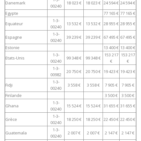
Danemark
18 023 €
18 023 €
24 594 €
24 594 €
00240
Egypte
77 165 €
77 165 €
1-3-
Equateur
13 532 €
13 532 €
28 955 €
28 955 €
00240
1-3-
Espagne
39 239 €
39 239 €
67 495 €
67 495 €
00240
Estonie
13 400 €
13 400 €
1-3-
153 217
153 217
Etats-Unis
99 348 €
99 348 €
00240
€
€
1-3-
20 750 €
20 750 €
19 423 €
19 423 €
00982
1-3-
Fidji
3 558 €
3 558 €
7 905 €
7 905 €
00240
Finlande
3 500 €
3 500 €
1-3-
Ghana
15 524 €
15 524 €
31 655 €
31 655 €
00240
1-3-
Grèce
18 250 €
18 250 €
22 450 €
22 450 €
00240
1-3-
Guatemala
2 007 €
2 007 €
2 147 €
2 147 €
00240