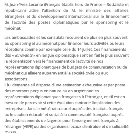
M. Jean-Yves Leconte (Français établis hors de France – Socialiste et
républicain) attire l’attention de M. le ministre des affaires
étrangères et du développement international sur le financement
de l’activité des postes diplomatiques par le sponsoring et le
mécénat.
Les ambassades et les consulats recourent de plus en plus souvent
au sponsoring et au mécénat pour financer leurs activités ou leurs
réceptions comme par exemple celle du 14 juillet. Ces financements
dits «
innovants
» en langue diplomatique sont en fait le plus souvent
la réorientation vers le financement de l’activité de nos
représentations diplomatiques de budgets de communication ou de
mécénat qui allaient auparavant à la société civile ou aux
associations.
Il lui demande s’il dispose d’une estimation exhaustive et par poste
des montants perçus en nature ou en argent par les
représentations diplomatiques françaises à l’étranger, et s’il est en
mesure de percevoir si cette évolution contrarie l’implication des
entreprises dans le mécénat culturel auprès des instituts français
ou le soutien éducatif et social à la communauté française auprès
des établissements de l’agence pour l’enseignement français à
l’étranger (AEFE) ou des organismes locaux d’entraide et de solidarité
(OLES).