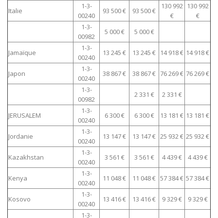
1-3-
130 992
130 992
Italie
93 500 €
93 500 €
00240
€
€
1-3-
5 000 €
5 000 €
00982
1-3-
Jamaïque
13 245 €
13 245 €
14 918 €
14 918 €
00240
1-3-
Japon
38 867 €
38 867 €
76 269 €
76 269 €
00240
1-3-
2 331 €
2 331 €
00982
1-3-
JERUSALEM
6 300 €
6 300 €
13 181 €
13 181 €
00240
1-3-
Jordanie
13 147 €
13 147 €
25 932 €
25 932 €
00240
1-3-
Kazakhstan
3 561 €
3 561 €
4 439 €
4 439 €
00240
1-3-
Kenya
11 048 €
11 048 €
57 384 €
57 384 €
00240
1-3-
Kosovo
13 416 €
13 416 €
9 329 €
9 329 €
00240
1-3-