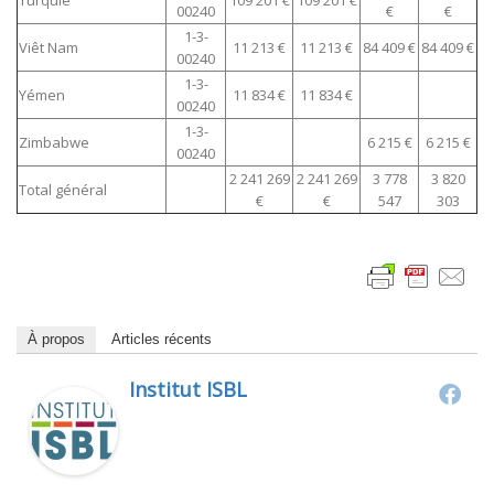
Turquie
109 201 €
109 201 €
00240
€
€
1-3-
Viêt Nam
11 213 €
11 213 €
84 409 €
84 409 €
00240
1-3-
Yémen
11 834 €
11 834 €
00240
1-3-
Zimbabwe
6 215 €
6 215 €
00240
2 241 269
2 241 269
3 778
3 820
Total général
€
€
547
303
À propos
Articles récents
Institut ISBL