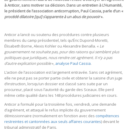
à
Anticor
, sans motiver sa décision. Dans un entretien à
L’Humanité
,
le président de l’association anticorruption, Paul Cassia, parle d’un «
procédé dilatoire [qui] s’apparente à un abus de pouvoir
».
Anticor a lancé ou soutenu des procédures contre plusieurs
membres du camp présidentiel, tels qu’Éric Dupond-Moretti,
Élisabeth Borne, Alexis Kohler ou Alexandre Benalla. «
Le
gouvernement ne souhaite pas, pour des raisons qui semblent plus
politiques que juridiques, nous rendre cet agrément. Il n’y a pas
d’autre explication possible
»,
analyse Paul Cassia
.
L’action de l’association est largement entravée. Sans cet agrément,
elle ne peut pas se porter partie civile et obtenir la saisine d’un juge
d’instruction, lorsqu’un dossier est classé sans suite par un
procureur, placé sous l’autorité du garde des Sceaux. Elle perd
même cette qualité dans les 148 procédures judiciaires en cours.
Anticor a formulé pour la troisième fois, vendredi, une demande
d’agrément, et attaqué le refus implicite du gouvernement
démissionnaire (normalement en fonction avec des
compétences
restreintes et cantonnées aux seuls affaires courantes
) devant le
tribunal administratif de Paris.