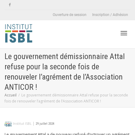
Ouverture de session
Inscription / Adhésion
Active
Le gouvernement démissionnaire Attal
refuse pour la seconde fois de
naviga
renouveler l’agrément de l’Association
ANTICOR !
Accueil
Le gouvernement démissionnaire Attal refuse pour la seconde
fois de renouveler l’agrément de l’Association ANTICOR !
|
Institut ISBL
29 juillet 2024
Le gouvernement Attal a de nouveau refusé d’octroyer un agrément