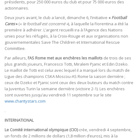
présidents, pour 250 000 euros du club et pour 75 000 euros des
actionnaires.
Deux jours avant, le club a lancé, dimanche 6, l’initiative
«
Football
Cares
»
(«
le football est concerné »
), à laquelle la Fiorentina a été la
première à adhérer. L’argent recueilli ira à l’Agence des Nations
unies pour les réfugiés, à la Croix-Rouge et aux organisations non
gouvernementales Save The Children et International Rescue
Committee.
Par ailleurs,
l’AS Rome met aux enchères les maillots
de trois de ses
plus grands joueurs, Francesco Totti, Miralem Pjanic et Edin Dzeko.
Le maillot de Totti est celui avec lequel il a marqué lors du match de
Ligue des champions CSKA Moscou-AS Rome la saison dernière ;
ceux de Dzeko et Pjanic sont ceux des deux buteurs du match contre
la Juventus Turin la semaine dernière (victoire 2-1). Les enchères
sont ouvertes jusqu’au vendredi 11 septembre sur le site
www.charitystars.com
.
INTERNATIONAL
Le Comité international olympique (CIO)
crée, vendredi 4 septembre,
un fonds de 2 millions de dollars (1,8 million d’euros), mis à la