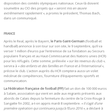
disposition des comités olympiques nationaux. Ceux-là doivent
soumettre au CIO des projets qui
« seront mis en œuvre
extrêmement rapidement »
, a promis le président, Thomas Bach,
dans un communiqué.
FRANCE
Après le Real, après le Bayern,
le Paris-Saint-Germain
(football et
handball) annonce à son tour sur son site, le 9 septembre, qu’il va
verser 1 million d’euros par l’entremise de sa fondation au Secours
populaire français et au Haut-Commissariat des Nations unies (HCR)
pour les réfugiés. Cette somme, prélevée
« sur les revenus du club »,
servira à
« des enfants et des familles en France et à l’international »
,
précise le club. L’action auprès du HCR comptera aussi un volet
mécénat de compétences, fourniture d’équipements sportifs et
communication.
La Fédération française de football (FFF)
fait un don de 100 000 euros
à Salam, association qui vient en aide aux migrants présents aux
abords de Calais depuis la fermeture du centre de la Croix-Rouge à
Sangatte fin 2002, a-t-on appris mardi 8 septembre.
« Il s’agit d’une
première opération qui continuera jusqu’à l’Euro 2016 »
, a déclaré à