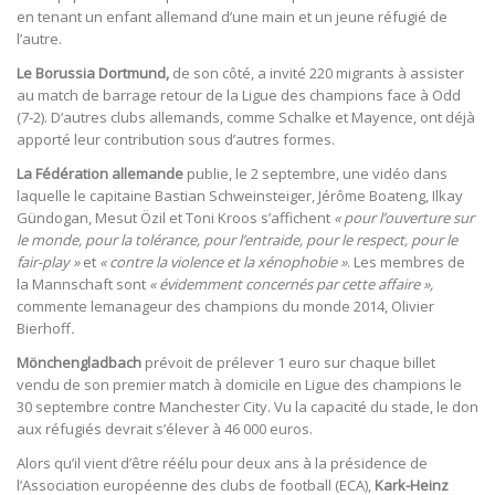
en tenant un enfant allemand d’une main et un jeune réfugié de
l’autre.
Le Borussia Dortmund,
de son côté, a invité 220 migrants à assister
au match de barrage retour de la Ligue des champions face à Odd
(7-2). D’autres clubs allemands, comme Schalke et Mayence, ont déjà
apporté leur contribution sous d’autres formes.
La Fédération allemande
publie, le 2 septembre, une vidéo dans
laquelle le capitaine Bastian Schweinsteiger, Jérôme Boateng, Ilkay
Gündogan, Mesut Özil et Toni Kroos s’affichent
« pour l’ouverture sur
le monde, pour la tolérance, pour l’entraide, pour le respect, pour le
fair-play »
et
« contre la violence et la xénophobie »
. Les membres de
la Mannschaft sont
« évidemment concernés par cette affaire »,
commente lemanageur des champions du monde 2014, Olivier
Bierhoff
.
Mönchengladbach
prévoit de prélever 1 euro sur chaque billet
vendu de son premier match à domicile en Ligue des champions le
30 septembre contre Manchester City. Vu la capacité du stade, le don
aux réfugiés devrait s’élever à 46 000 euros.
Alors qu’il vient d’être réélu pour deux ans à la présidence de
l’Association européenne des clubs de football (ECA),
Kark-Heinz