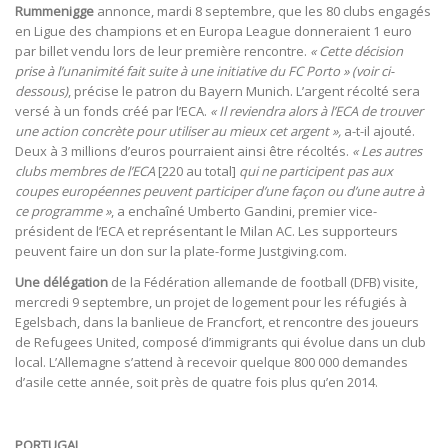
Rummenigge
annonce, mardi 8 septembre, que les 80 clubs engagés
en Ligue des champions et en Europa League donneraient 1 euro
par billet vendu lors de leur première rencontre.
« Cette décision
prise à l’unanimité fait suite à une initiative du FC Porto » (voir ci-
dessous)
, précise le patron du Bayern Munich. L’argent récolté sera
versé à un fonds créé par l’ECA.
« Il reviendra alors à l’ECA de trouver
une action concrète pour utiliser au mieux cet argent »,
a-t-il ajouté.
Deux à 3 millions d’euros pourraient ainsi être récoltés.
« Les autres
clubs membres de l’ECA
[220 au total]
qui ne participent pas aux
coupes européennes peuvent participer d’une façon ou d’une autre à
ce programme »
, a enchaîné Umberto Gandini, premier vice-
président de l’ECA et représentant le Milan AC. Les supporteurs
peuvent faire un don sur la plate-forme Justgiving.com.
Une délégation
de la Fédération allemande de football (DFB) visite,
mercredi 9 septembre, un projet de logement pour les réfugiés à
Egelsbach, dans la banlieue de Francfort, et rencontre des joueurs
de Refugees United, composé d’immigrants qui évolue dans un club
local. L’Allemagne s’attend à recevoir quelque 800 000 demandes
d’asile cette année, soit près de quatre fois plus qu’en 2014.
PORTUGAL