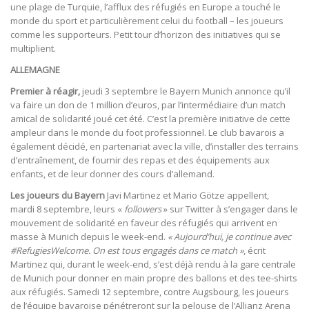
une plage de Turquie, l’afflux des réfugiés en Europe a touché le
monde du sport et particulièrement celui du football – les joueurs
comme les supporteurs. Petit tour d’horizon des initiatives qui se
multiplient.
ALLEMAGNE
Premier à réagir,
jeudi 3 septembre le Bayern Munich annonce qu’il
va faire un don de 1 million d’euros, par l’intermédiaire d’un match
amical de solidarité joué cet été. C’est la première initiative de cette
ampleur dans le monde du foot professionnel. Le club bavarois a
également décidé, en partenariat avec la ville, d’installer des terrains
d’entraînement, de fournir des repas et des équipements aux
enfants, et de leur donner des cours d’allemand.
Les joueurs du Bayern
Javi Martinez et Mario Götze appellent,
mardi 8 septembre, leurs «
followers
» sur Twitter à s’engager dans le
mouvement de solidarité en faveur des réfugiés qui arrivent en
masse à Munich depuis le week-end.
« Aujourd’hui, je continue avec
#RefugiesWelcome. On est tous engagés dans ce match »
, écrit
Martinez qui, durant le week-end, s’est déjà rendu à la gare centrale
de Munich pour donner en main propre des ballons et des tee-shirts
aux réfugiés. Samedi 12 septembre, contre Augsbourg, les joueurs
de l’équipe bavaroise pénétreront sur la pelouse de l’Allianz Arena