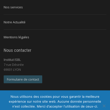
Nos services
Notre Actualité
Mentions légales
Nous contacter
Institut ISBL
7 rue Désirée
69001 LYON
Formulaire de contact
Nous utilisons des cookies pour vous garantir la meilleure
expérience sur notre site web. Aucune donnée personnelle
n'est collectée. Merci d'accepter l'utilisation de ceux-ci.
© 2026 Institut ISBL |
Tous droits réservés |
Mentions légales
|