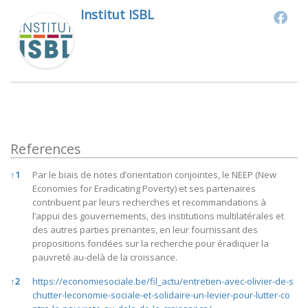
Institut ISBL
References
References
↑
1
Par le biais de notes d’orientation conjointes, le NEEP (New
Economies for Eradicating Poverty) et ses partenaires
contribuent par leurs recherches et recommandations à
l’appui des gouvernements, des institutions multilatérales et
des autres parties prenantes, en leur fournissant des
propositions fondées sur la recherche pour éradiquer la
pauvreté au-delà de la croissance.
↑
2
https://economiesociale.be/fil_actu/entretien-avec-olivier-de-s
chutter-leconomie-sociale-et-solidaire-un-levier-pour-lutter-co