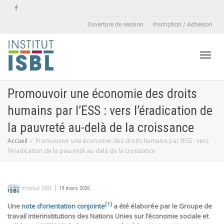
Ouverture de session
Inscription / Adhésion
Active
Promouvoir une économie des droits
humains par l’ESS : vers l’éradication de
naviga
la pauvreté au-delà de la croissance
Accueil
Promouvoir une économie des droits humains par l’ESS : vers
l’éradication de la pauvreté au-delà de la croissance
|
Institut ISBL
19 mars 2026
[1]
Une
note d’orientation conjointe
a été élaborée par le Groupe de
travail interinstitutions des Nations Unies sur l’économie sociale et