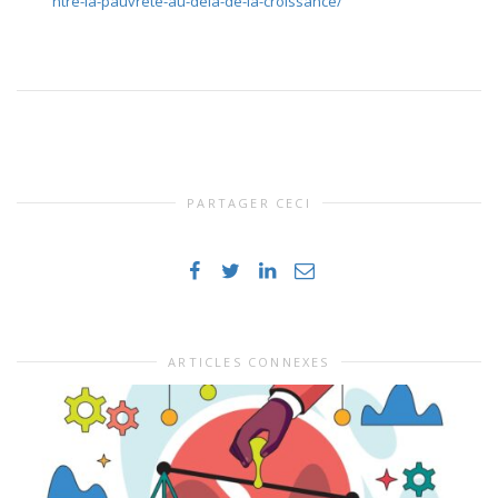
ntre-la-pauvrete-au-dela-de-la-croissance/
PARTAGER CECI
ARTICLES CONNEXES