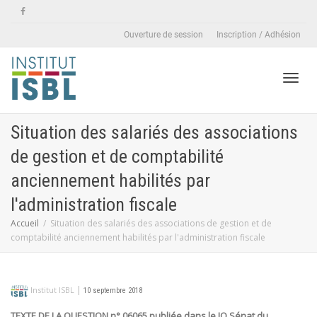
Ouverture de session
Inscription / Adhésion
Active
Situation des salariés des associations
de gestion et de comptabilité
naviga
anciennement habilités par
l'administration fiscale
Accueil
Situation des salariés des associations de gestion et de
comptabilité anciennement habilités par l'administration fiscale
|
Institut ISBL
10 septembre 2018
TEXTE DE LA QUESTION n° 06065 publiée dans le JO Sénat du