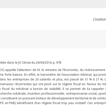
L’Institu
iée dans le JO Sénat du 24/04/2014, p. 978
C) appelle l’attention de M. le ministre de l’économie, du redressement
ne forte baisse. En effet, le baromètre de l’association Admical, qui pro
ans les entreprises de 20 salariés et plus, est passé de 31 % à 21 %. 
es menaces récurrentes qui ont pesé sur le régime fiscal en faveur du mé
e fiscal du mécénat a besoin de stabilité. Il se permet de lui rappele
echerche médicale, insertion professionnelle, entreprenariat social, sp
 constituent un puissant moteur de développement territorial et de cohési
TPE et PME) bénéficient d’un régime fiscal trop peu incitatif. Ces entrepr