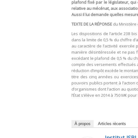
plafond fixé par le législateur, q
relative au mécénat, aux associatio
Aussi il lui demande quelles mesur
TEXTE DE LA RÉPONSE
du Ministère 
Les dispositions de l’article 238 
dans la limite de 0,5 % du chiffre 
au caractère de l’activité exercée 
manière désintéressée et ne pas fo
excédant le plafond de 0,5 % du chi
compte des versements effectués au
réduction d’impôt excède le montant 
titre des cinq années ou exercices
pouvoirs publics portent à l’action
d’organismes dont l’action au quoti
l’État s’élève en 2014 à 750 M€ pour
À propos
Articles récents
Institut ISBL