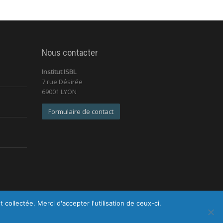
Nous contacter
Institut ISBL
7 rue Désirée
69001 LYON
Formulaire de contact
ollectée. Merci d'accepter l'utilisation de ceux-ci.
identialité