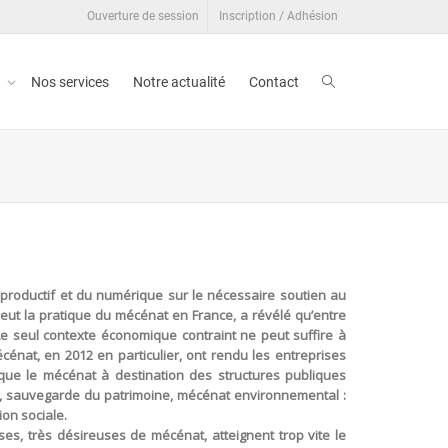
Ouverture de session
Inscription / Adhésion
t
Nos services
Notre actualité
Contact
 productif et du numérique sur le nécessaire soutien au
meut la pratique du mécénat en France, a révélé qu’entre
Le seul contexte économique contraint ne peut suffire à
cénat, en 2012 en particulier, ont rendu les entreprises
r que le mécénat à destination des structures publiques
ort, sauvegarde du patrimoine, mécénat environnemental :
on sociale.
ises, très désireuses de mécénat, atteignent trop vite le