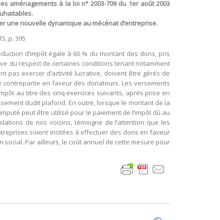
. Des aménagements à la loi n° 2003-709 du 1er août 2003
ouhaitables.
lser une nouvelle dynamique au mécénat d’entreprise.
5, p. 395
réduction d’impôt égale à 60 % du montant des dons, pris
éserve du respect de certaines conditions tenant notamment
nt pas exercer d’activité lucrative, doivent être gérés de
de contrepartie en faveur des donateurs. Les versements
mpôt au titre des cinq exercices suivants, après prise en
sement dudit plafond. En outre, lorsque le montant de la
imputé peut être utilisé pour le paiement de l’impôt dû au
lations de nos voisins, témoigne de l’attention que les
ntreprises soient incitées à effectuer des dons en faveur
 social. Par ailleurs, le coût annuel de cette mesure pour