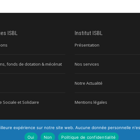
ues ISBL
Institut ISBL
ions
Présentation
ns, fonds de dotation & mécénat
Nos services
Notre Actualité
 Sociale et Solidaire
Mentions légales
illeure expérience sur notre site web. Aucune donnée personnelle n'est c
titut ISBL |
Tous droits réservés |
Mentions légales
|
Politique de conf
Oui
Non
Politique de confidentialité