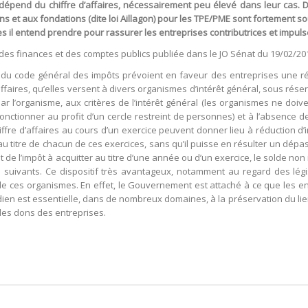
ui dépend du chiffre d’affaires, nécessairement peu élevé dans leur cas
ns et aux fondations (dite loi Aillagon) pour les TPE/PME sont fortement s
es il entend prendre pour rassurer les entreprises contributrices et impu
des finances et des comptes publics publiée dans le JO Sénat du 19/02/201
bis du code général des impôts prévoient en faveur des entreprises une 
d’affaires, qu’elles versent à divers organismes d’intérêt général, sous r
par l’organisme, aux critères de l’intérêt général (les organismes ne doive
nctionner au profit d’un cercle restreint de personnes) et à l’absence 
ffre d’affaires au cours d’un exercice peuvent donner lieu à réduction d’i
 titre de chacun de ces exercices, sans qu’il puisse en résulter un dépas
de l’impôt à acquitter au titre d’une année ou d’un exercice, le solde non 
 suivants. Ce dispositif très avantageux, notamment au regard des légis
 de ces organismes. En effet, le Gouvernement est attaché à ce que les e
dien est essentielle, dans de nombreux domaines, à la préservation du lien
 les dons des entreprises.