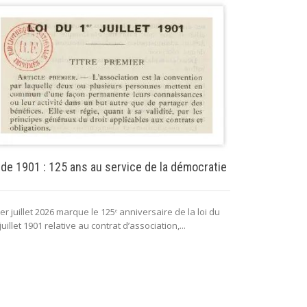
Puissance pu
 de 1901 : 125 ans au service de la démocratie
La puissance 
er juillet 2026 marque le 125ᵉ anniversaire de la loi du
lui permettant 
juillet 1901 relative au contrat d’association,...
fonctionnement 