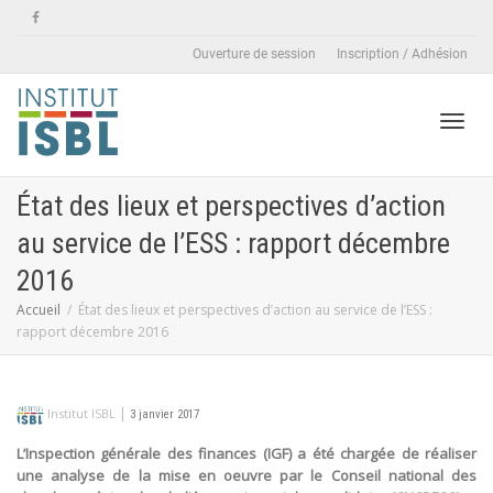
Ouverture de session
Inscription / Adhésion
Active
État des lieux et perspectives d’action
au service de l’ESS : rapport décembre
naviga
2016
Accueil
État des lieux et perspectives d’action au service de l’ESS :
rapport décembre 2016
|
Institut ISBL
3 janvier 2017
L’Inspection générale des finances (IGF) a été chargée de réaliser
une analyse de la mise en oeuvre par le Conseil national des