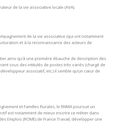
ateur de la vie associative locale (AVA).
compagnement de la vie associative (qui ont notamment
ructuration et à la reconnaissance des acteurs de
étier ainsi qu’à une première ébauche de description des
ent sous des intitulés de postes très variés (chargé de
développeur associatif, etc.) il semble qu’un cœur de
eignement et Familles Rurales, le RNMA poursuit un
jectif est notamment de mieux inscrire ce métier dans
et des Emplois (ROME) de France Travail, développer une