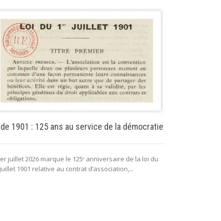
Puissance pu
 de 1901 : 125 ans au service de la démocratie
La puissance 
er juillet 2026 marque le 125ᵉ anniversaire de la loi du
lui permettant 
juillet 1901 relative au contrat d’association,...
fonctionnement 