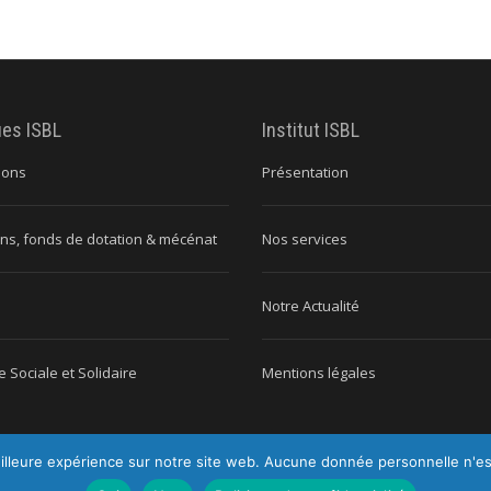
ues ISBL
Institut ISBL
ions
Présentation
ns, fonds de dotation & mécénat
Nos services
Notre Actualité
 Sociale et Solidaire
Mentions légales
illeure expérience sur notre site web. Aucune donnée personnelle n'est c