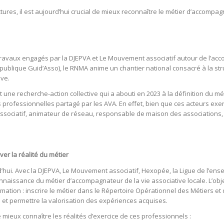
ctures, il est aujourd’hui crucial de mieux reconnaître le métier d’accompagn
travaux engagés par la DJEPVA et Le Mouvement associatif autour de l’ac
ue publique Guid’Asso), le RNMA anime un chantier national consacré à la st
ive.
 une recherche-action collective qui a abouti en 2023 à la définition du m
rofessionnelles partagé par les AVA. En effet, bien que ces acteurs exerc
 associatif, animateur de réseau, responsable de maison des associations, 
er la réalité du métier
hui. Avec la DJEPVA, Le Mouvement associatif, Hexopée, la Ligue de l’ens
onnaissance du métier d’accompagnateur de la vie associative locale. L’ob
ormation : inscrire le métier dans le Répertoire Opérationnel des Métiers 
e et permettre la valorisation des expériences acquises.
e mieux connaître les réalités d’exercice de ces professionnels :