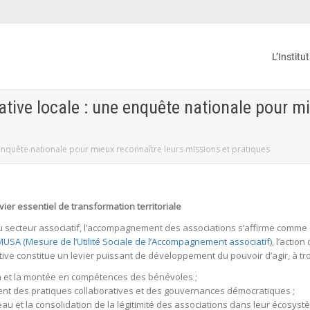
L’Institu
tive locale : une enquête nationale pour mi
enquête nationale pour mieux reconnaître leurs missions et pratiques
ier essentiel de transformation territoriale
u secteur associatif, l’accompagnement des associations s’affirme comme 
MUSA (Mesure de l’Utilité Sociale de l’Accompagnement associatif)
, l’actio
ve constitue un levier puissant de développement du pouvoir d’agir, à tro
ion et la montée en compétences des bénévoles ;
ment des pratiques collaboratives et des gouvernances démocratiques ;
éseau et la consolidation de la légitimité des associations dans leur écosyst