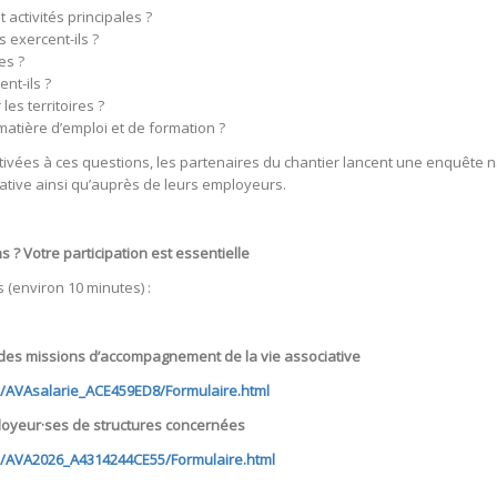
 activités principales ?
s exercent-ils ?
es ?
nt-ils ?
les territoires ?
matière d’emploi et de formation ?
tivées à ces questions, les partenaires du chantier lancent une enquête 
tive ainsi qu’auprès de leurs employeurs.
? Votre participation est essentielle
(environ 10 minutes) :
 des missions d’accompagnement de la vie associative
/AVAsalarie_ACE459ED8/Formulaire.html
ployeur·ses de structures concernées
m/AVA2026_A4314244CE55/Formulaire.html