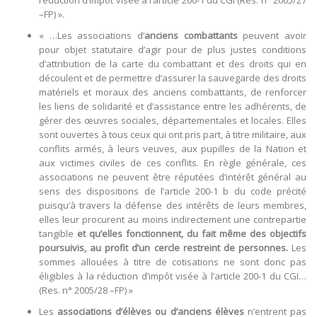
réduction d’impôt visée à l’article 200-1 du CGI (Res. n° 2005/27
–FP) ».
« …Les associations d’
anciens combattants
peuvent avoir
pour objet statutaire d’agir pour de plus justes conditions
d’attribution de la carte du combattant et des droits qui en
découlent et de permettre d’assurer la sauvegarde des droits
matériels et moraux des anciens combattants, de renforcer
les liens de solidarité et d’assistance entre les adhérents, de
gérer des œuvres sociales, départementales et locales. Elles
sont ouvertes à tous ceux qui ont pris part, à titre militaire, aux
conflits armés, à leurs veuves, aux pupilles de la Nation et
aux victimes civiles de ces conflits. En règle générale, ces
associations ne peuvent être réputées d’intérêt général au
sens des dispositions de l’article 200-1 b du code précité
puisqu’à travers la défense des intérêts de leurs membres,
elles leur procurent au moins indirectement une contrepartie
tangible
et qu’elles fonctionnent, du fait même des objectifs
poursuivis, au profit d’un cercle restreint de personnes.
Les
sommes allouées à titre de cotisations ne sont donc pas
éligibles à la réduction d’impôt visée à l’article 200-1 du CGI…
(Res. n° 2005/28 –FP) »
Les
associations d’élèves ou d’anciens élèves
n’entrent pas