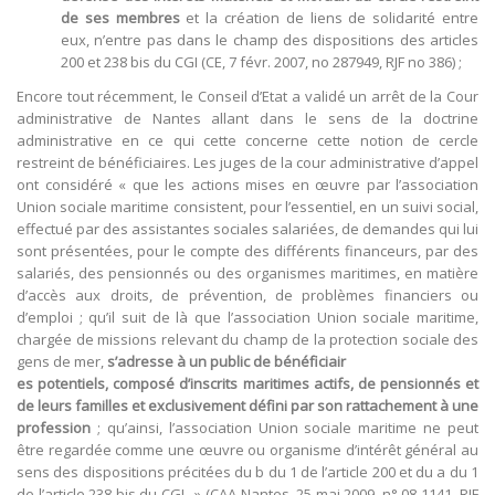
de ses membres
et la création de liens de solidarité entre
eux, n’entre pas dans le champ des dispositions des articles
200 et 238 bis du CGI (CE, 7 févr. 2007, no 287949, RJF no 386) ;
Encore tout récemment, le Conseil d’Etat a validé un arrêt de la Cour
administrative de Nantes allant dans le sens de la doctrine
administrative en ce qui cette concerne cette notion de cercle
restreint de bénéficiaires. Les juges de la cour administrative d’appel
ont considéré « que les actions mises en œuvre par l’association
Union sociale maritime consistent, pour l’essentiel, en un suivi social,
effectué par des assistantes sociales salariées, de demandes qui lui
sont présentées, pour le compte des différents financeurs, par des
salariés, des pensionnés ou des organismes maritimes, en matière
d’accès aux droits, de prévention, de problèmes financiers ou
d’emploi ; qu’il suit de là que l’association Union sociale maritime,
chargée de missions relevant du champ de la protection sociale des
gens de mer,
s’adresse à un public de bénéficiair
es potentiels, composé d’inscrits maritimes actifs, de pensionnés et
de leurs familles et exclusivement défini par son rattachement à une
profession
; qu’ainsi, l’association Union sociale maritime ne peut
être regardée comme une œuvre ou organisme d’intérêt général au
sens des dispositions précitées du b du 1 de l’article 200 et du a du 1
de l’article 238 bis du CGI.. » (CAA Nantes, 25 mai 2009, n° 08-1141, RJF