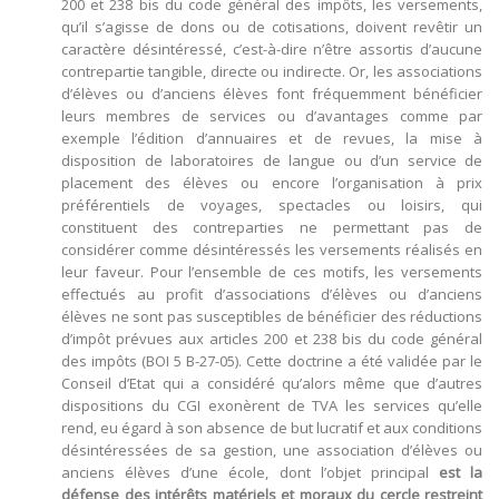
200 et 238 bis du code général des impôts, les versements,
qu’il s’agisse de dons ou de cotisations, doivent revêtir un
caractère désintéressé, c’est-à-dire n’être assortis d’aucune
contrepartie tangible, directe ou indirecte. Or, les associations
d’élèves ou d’anciens élèves font fréquemment bénéficier
leurs membres de services ou d’avantages comme par
exemple l’édition d’annuaires et de revues, la mise à
disposition de laboratoires de langue ou d’un service de
placement des élèves ou encore l’organisation à prix
préférentiels de voyages, spectacles ou loisirs, qui
constituent des contreparties ne permettant pas de
considérer comme désintéressés les versements réalisés en
leur faveur. Pour l’ensemble de ces motifs, les versements
effectués au profit d’associations d’élèves ou d’anciens
élèves ne sont pas susceptibles de bénéficier des réductions
d’impôt prévues aux articles 200 et 238 bis du code général
des impôts (BOI 5 B-27-05). Cette doctrine a été validée par le
Conseil d’Etat qui a considéré qu’alors même que d’autres
dispositions du CGI exonèrent de TVA les services qu’elle
rend, eu égard à son absence de but lucratif et aux conditions
désintéressées de sa gestion, une association d’élèves ou
anciens élèves d’une école, dont l’objet principal
est la
défense des intérêts matériels et moraux du cercle restreint