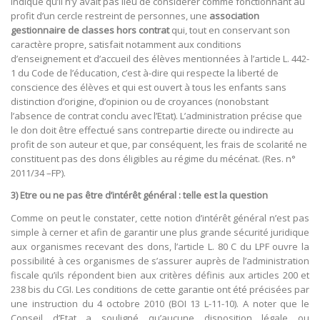
indiqué qu’il n’y avait pas lieu de considérer comme fonctionnant au
profit d’un cercle restreint de personnes, une
association
gestionnaire de classes hors contrat
qui, tout en conservant son
caractère propre, satisfait notamment aux conditions
d’enseignement et d’accueil des élèves mentionnées à l’article L. 442-
1 du Code de l’éducation, c’est à-dire qui respecte la liberté de
conscience des élèves et qui est ouvert à tous les enfants sans
distinction d’origine, d’opinion ou de croyances (nonobstant
l’absence de contrat conclu avec l’Etat). L’administration précise que
le don doit être effectué sans contrepartie directe ou indirecte au
profit de son auteur et que, par conséquent, les frais de scolarité ne
constituent pas des dons éligibles au régime du mécénat. (Res. n°
2011/34 –FP).
3) Etre ou ne pas être d’intérêt général : telle est la question
Comme on peut le constater, cette notion d’intérêt général n’est pas
simple à cerner et afin de garantir une plus grande sécurité juridique
aux organismes recevant des dons, l’article L. 80 C du LPF ouvre la
possibilité à ces organismes de s’assurer auprès de l’administration
fiscale qu’ils répondent bien aux critères définis aux articles 200 et
238 bis du CGI. Les conditions de cette garantie ont été précisées par
une instruction du 4 octobre 2010 (BOI 13 L-11-10). A noter que le
Conseil d’Etat a souligné qu’aucune disposition légale ou