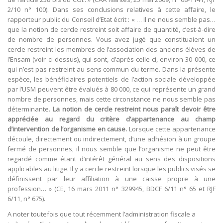
2/10 n° 100). Dans ses conclusions relatives à cette affaire, le
rapporteur public du Conseil d’Etat écrit : « … Il ne nous semble pas…
que la notion de cercle restreint soit affaire de quantité, c’est-à-dire
de nombre de personnes. Vous avez jugé que constituaient un
cercle restreint les membres de l’association des anciens élèves de
l’Ensam (voir ci-dessus), qui sont, d’après celle-ci, environ 30 000, ce
qui n’est pas restreint au sens commun du terme. Dans la présente
espèce, les bénéficiaires potentiels de l’action sociale développée
par l’USM peuvent être évalués à 80 000, ce qui représente un grand
nombre de personnes, mais cette circonstance ne nous semble pas
déterminante.
La notion de cercle restreint nous paraît devoir être
appréciée au regard du critère d’appartenance au champ
d’intervention de l’organisme en cause.
Lorsque cette appartenance
découle, directement ou indirectement, d’une adhésion à un groupe
fermé de personnes, il nous semble que l’organisme ne peut être
regardé comme étant d’intérêt général au sens des dispositions
applicables au litige. Il y a cercle restreint lorsque les publics visés se
définissent par leur affiliation à une caisse propre à une
profession… » (CE, 16 mars 2011 n° 329945, BDCF 6/11 n° 65 et RJF
6/11, n° 675).
A noter toutefois que tout récemment l’administration fiscale a