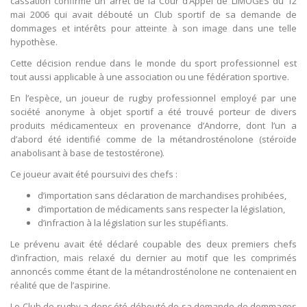
cassation confirme un arrêt de la Cour d’Appel de LIMOGES du 12
mai 2006 qui avait débouté un Club sportif de sa demande de
dommages et intérêts pour atteinte à son image dans une telle
hypothèse.
Cette décision rendue dans le monde du sport professionnel est
tout aussi applicable à une association ou une fédération sportive.
En l’espèce, un joueur de rugby professionnel employé par une
société anonyme à objet sportif a été trouvé porteur de divers
produits médicamenteux en provenance d’Andorre, dont l’un a
d’abord été identifié comme de la métandrosténolone (stéroïde
anabolisant à base de testostérone).
Ce joueur avait été poursuivi des chefs :
d’importation sans déclaration de marchandises prohibées,
d’importation de médicaments sans respecter la législation,
d’infraction à la législation sur les stupéfiants.
Le prévenu avait été déclaré coupable des deux premiers chefs
d’infraction, mais relaxé du dernier au motif que les comprimés
annoncés comme étant de la métandrosténolone ne contenaient en
réalité que de l’aspirine.
Le Club de rugby a donc été débouté de sa demande de dommages