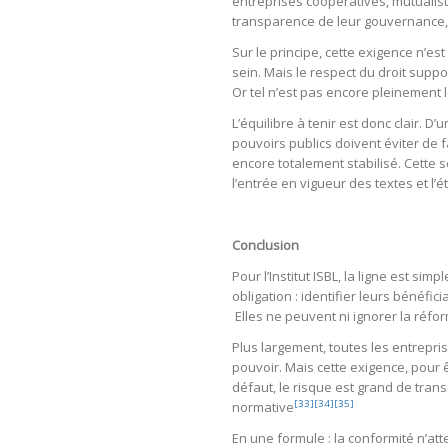
entreprises coopératives, mutualis
transparence de leur gouvernance, la
Sur le principe, cette exigence n’est
sein. Mais le respect du droit supp
Or tel n’est pas encore pleinement 
L’équilibre à tenir est donc clair. D
pouvoirs publics doivent éviter de f
encore totalement stabilisé. Cette 
l’entrée en vigueur des textes et l’é
Conclusion
Pour l’Institut ISBL, la ligne est s
obligation : identifier leurs bénéfic
Elles ne peuvent ni ignorer la réfo
Plus largement, toutes les entrepri
pouvoir. Mais cette exigence, pour ê
défaut, le risque est grand de tran
[33]
[34]
[35]
normative
En une formule : la conformité n’at