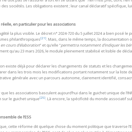
f ne doit pas se rassurer à tort en se disant que “
rien n’est prêt, donc rien 
des sociétés. Les obligations existent ; leur canal déclaratif spécifique, 
 réelle, en particulier pour les associations
agilité la plus visible. Le décret n° 2024-720 du 5 juillet 2024 a bien posé 
[21]
smes philanthropiques
. Mais, dans le même temps, la documentation off
 en cours d’élaboration
” et qu’elle “
permettra notamment d’indiquer les bénéf
ement qu’au 23 mars 2026, le module pleinement stabilisé et lisible de décla
tion existe déjà pour déclarer les changements de statuts et les changemen
arer dans les trois mois les modifications portant notamment sur la liste d
trative générale avec un parcours autonome, clairement identifié, consacré
r que les associations basculent aujourd’hui dans le guichet unique de l’INP
[25]
 sur le guichet unique
. Là encore, la spécificité du monde associatif s
’ensemble de l’ESS
ique, cette réforme dit quelque chose du moment politique que traverse l’