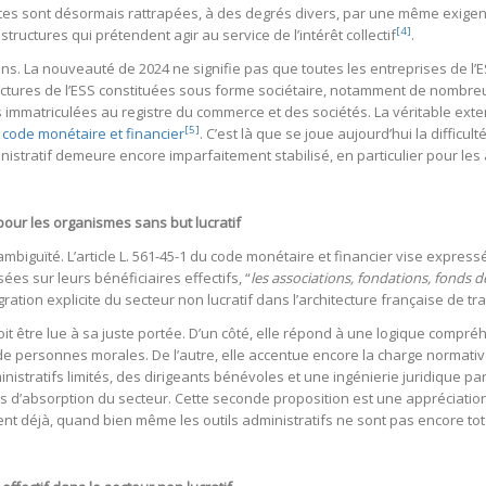
tes sont désormais rattrapées, à des degrés divers, par une même exigence 
[4]
structures qui prétendent agir au service de l’intérêt collectif
.
ens. La nouveauté de 2024 ne signifie pas que toutes les entreprises de l
ructures de l’ESS constituées sous forme sociétaire, notamment de nombreus
 immatriculées au registre du commerce et des sociétés. La véritable exte
[5]
du code monétaire et financier
. C’est là que se joue aujourd’hui la difficult
istratif demeure encore imparfaitement stabilisé, en particulier pour les
pour les organismes sans but lucratif
ambiguïté. L’article L. 561-45-1 du code monétaire et financier vise expres
ées sur leurs bénéficiaires effectifs, “
les associations, fondations, fonds 
égration explicite du secteur non lucratif dans l’architecture française de t
n doit être lue à sa juste portée. D’un côté, elle répond à une logique compr
 personnes morales. De l’autre, elle accentue encore la charge normativ
stratifs limités, des dirigeants bénévoles et une ingénierie juridique par
s d’absorption du secteur. Cette seconde proposition est une appréciation i
tent déjà, quand bien même les outils administratifs ne sont pas encore tot