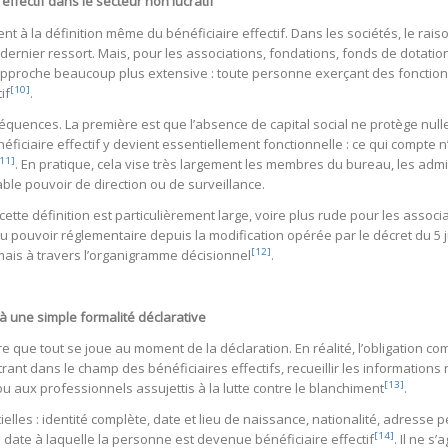
effectif dans le secteur non lucratif
ient à la définition même du bénéficiaire effectif. Dans les sociétés, le r
 dernier ressort. Mais, pour les associations, fondations, fonds de dotation 
approche beaucoup plus extensive : toute personne exerçant des fonctions 
[10]
if
.
uences. La première est que l’absence de capital social ne protège nulleme
ficiaire effectif y devient essentiellement fonctionnelle : ce qui compte n
11]
. En pratique, cela vise très largement les membres du bureau, les admin
ble pouvoir de direction ou de surveillance.
ette définition est particulièrement large, voire plus rude pour les associ
du pouvoir réglementaire depuis la modification opérée par le décret du 5 ju
[12]
 mais à travers l’organigramme décisionnel
.
 à une simple formalité déclarative
ire que tout se joue au moment de la déclaration. En réalité, l’obligatio
rant dans le champ des bénéficiaires effectifs, recueillir les informations 
[13]
 aux professionnels assujettis à la lutte contre le blanchiment
.
lles : identité complète, date et lieu de naissance, nationalité, adresse 
[14]
a date à laquelle la personne est devenue bénéficiaire effectif
. Il ne s