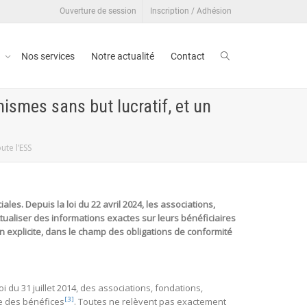
Ouverture de session
Inscription / Adhésion
t
Nos services
Notre actualité
Contact
nismes sans but lucratif, et un
ute l’ESS
es. Depuis la loi du 22 avril 2024, les associations,
ualiser des informations exactes sur leurs bénéficiaires
on explicite, dans le champ des obligations de conformité
i du 31 juillet 2014, des associations, fondations,
[3]
ge des bénéfices
. Toutes ne relèvent pas exactement