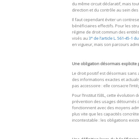
du même circuit déclaratif, mais tou
direction et du contrôle au sein des 
Il faut cependant éviter un contres
bénéficiaires effectifs. Pour les st
régime de droit commun des entités
visés au
3° de l’article L. 561-45-1 
en vigueur, mais son parcours admin
Une obligation désormais explicite 
Le droit positif est désormais sans 
des informations exactes et actualis
pas accessoire : elle consacre l’int
Pour l’Institut ISBL, cette évolutio
prévention des usages détournés de
fonctionnent avec des moyens admini
plus vite que les capacités concrète
incontestable : les obligations exis