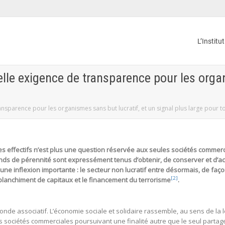
L’Institu
velle exigence de transparence pour les orga
ransparence pour les organismes sans but lucratif, et un signal plus large pour to
s effectifs n’est plus une question réservée aux seules sociétés commercial
nds de pérennité sont expressément tenus d’obtenir, de conserver et d’act
une inflexion importante : le secteur non lucratif entre désormais, de faç
[2]
e blanchiment de capitaux et le financement du terrorisme
.
onde associatif. L’économie sociale et solidaire rassemble, au sens de la lo
s sociétés commerciales poursuivant une finalité autre que le seul parta