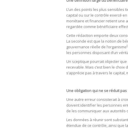
Une définition large du bénéficiaire 
L’un des points les plus sensibles t
capital ou sur le contrôle exercé en
monétaire et financier retient une 
regardée comme bénéficiaire effect
Cette rédaction emporte deux conséq
La seconde est que la notion de béné
[
gouvernance réelle de l’organisme
les personnes disposant d’un vérita
Un sceptique pourrait objecter que c
recevable. Mais c’est bien le choix 
s’apprécie pas à travers le capital,
Une obligation qui ne se réduit pas
Une autre erreur consisterait à cro
doivent identifier les personnes ent
de les communiquer aux autorités ou
Les données à réunir sont substantie
étendue de ce contrôle, ainsi que l