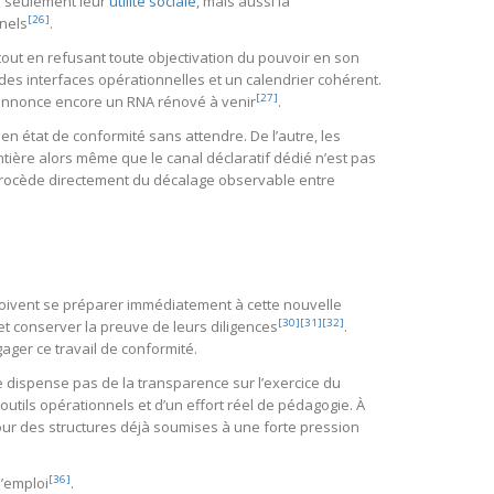
n seulement leur
utilité sociale
, mais aussi la
[26]
nnels
.
al tout en refusant toute objectivation du pouvoir en son
des interfaces opérationnelles et un calendrier cohérent.
[27]
e annonce encore un RNA rénové à venir
.
e en état de conformité sans attendre. De l’autre, les
entière alors même que le canal déclaratif dédié n’est pas
e procède directement du décalage observable entre
é doivent se préparer immédiatement à cette nouvelle
[30]
[31]
[32]
r et conserver la preuve de leurs diligences
.
ager ce travail de conformité.
ne dispense pas de la transparence sur l’exercice du
outils opérationnels et d’un effort réel de pédagogie. À
pour des structures déjà soumises à une forte pression
[36]
d’emploi
.