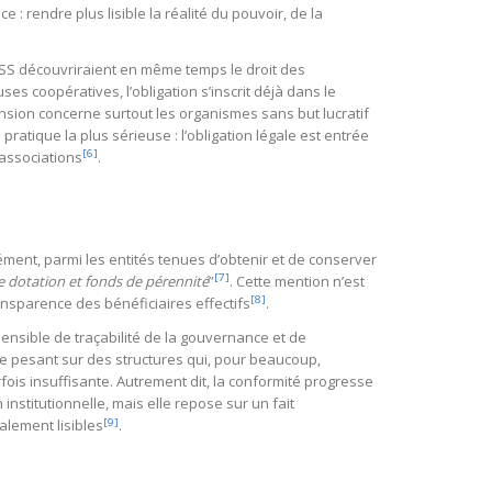
: rendre plus lisible la réalité du pouvoir, de la
’ESS découvriraient en même temps le droit des
es coopératives, l’obligation s’inscrit déjà dans le
nsion concerne surtout les organismes sans but lucratif
é pratique la plus sérieuse : l’obligation légale est entrée
[6]
 associations
.
sément, parmi les entités tenues d’obtenir et de conserver
[7]
de dotation et fonds de pérennité
”
. Cette mention n’est
[8]
ransparence des bénéficiaires effectifs
.
éhensible de traçabilité de la gouvernance et de
e pesant sur des structures qui, pour beaucoup,
fois insuffisante. Autrement dit, la conformité progresse
nstitutionnelle, mais elle repose sur un fait
[9]
alement lisibles
.