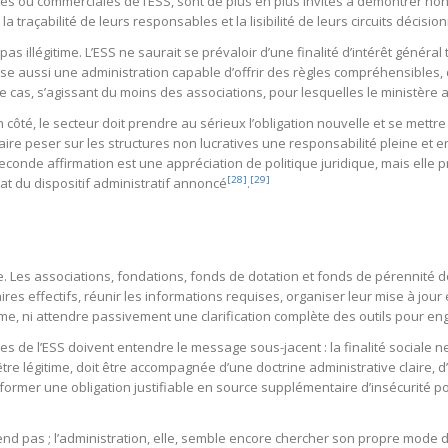
tes ou commerciales de l’ESS, sont de plus en plus invités à démontrer no
 traçabilité de leurs responsables et la lisibilité de leurs circuits décisio
 pas illégitime. L’ESS ne saurait se prévaloir d’une finalité d’intérêt génér
ose aussi une administration capable d’offrir des règles compréhensibles, 
le cas, s’agissant du moins des associations, pour lesquelles le ministèr
’un côté, le secteur doit prendre au sérieux l’obligation nouvelle et se mettr
aire peser sur les structures non lucratives une responsabilité pleine et 
seconde affirmation est une appréciation de politique juridique, mais ell
[28]
[29]
tat du dispositif administratif annoncé
.
imple. Les associations, fondations, fonds de dotation et fonds de pérennit
iaires effectifs, réunir les informations requises, organiser leur mise à jou
rme, ni attendre passivement une clarification complète des outils pour eng
ses de l’ESS doivent entendre le message sous-jacent : la finalité sociale 
tre légitime, doit être accompagnée d’une doctrine administrative claire, d’
sformer une obligation justifiable en source supplémentaire d’insécurité 
tend pas ; l’administration, elle, semble encore chercher son propre mode 