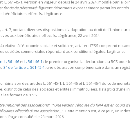
. L. 561-45-1, version en vigueur depuis le 24 avril 2024, modifié par la loi n°
et fonds de pérennité
” figurent désormais expressément parmi les entités
s bénéficiaires effectifs. Légifrance.
4, art. 7, portant diverses dispositions d’adaptation au droit de l’Union eur
tives aux bénéficiaires effectifs. Légifrance, 22 avril 2024.
014 relative à l’économie sociale et solidaire, art. 1er : l’ESS comprend no
ines sociétés commerciales répondant aux conditions légales. Légifrance.
rt. L. 561-46
et
L. 561-46-1
: le premier organise la déclaration au RCS pour le
du
3° de l’article L. 561-45-1
, une déclaration complémentaire dans un regist
 combinaison des articles L. 561-45-1, L. 561-46 et L. 561-46-1 du code monéta
 distinct de celui des sociétés et entités immatriculées. Il s’agit ici d’une 
s les formes de l’ESS.
tre national des associations
” : “
Une version rénovée du RNA est en cours d’éla
iciaires effectifs d’une association…
”. Cette mention est, à ce jour, un indic
tions. Page consultée le 23 mars 2026.