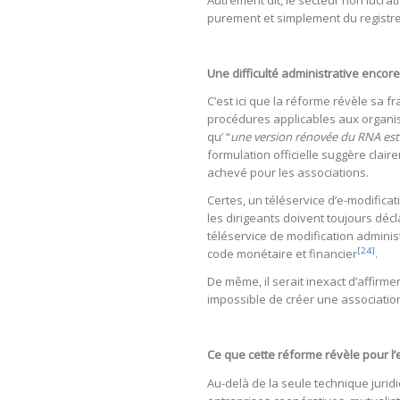
Autrement dit, le secteur non lucrati
purement et simplement du registre 
Une difficulté administrative encore
C’est ici que la réforme révèle sa fr
procédures applicables aux organi
qu’ “
une version rénovée du RNA est
formulation officielle suggère clair
achevé pour les associations.
Certes, un téléservice d’e-modifica
les dirigeants doivent toujours décl
téléservice de modification adminis
[24]
code monétaire et financier
.
De même, il serait inexact d’affirme
impossible de créer une association
Ce que cette réforme révèle pour l
Au-delà de la seule technique jurid