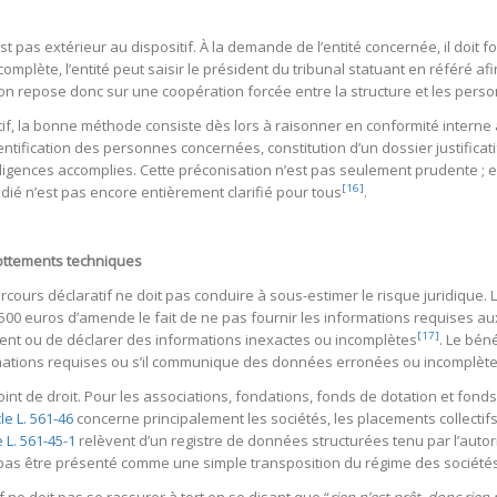
est pas extérieur au dispositif. À la demande de l’entité concernée, il doit 
omplète, l’entité peut saisir le président du tribunal statuant en référé af
ation repose donc sur une coopération forcée entre la structure et les pe
tif, la bonne méthode consiste dès lors à raisonner en conformité intern
ntification des personnes concernées, constitution d’un dossier justificat
ligences accomplies. Cette préconisation n’est pas seulement prudente ; el
[16]
édié n’est pas encore entièrement clarifié pour tous
.
lottements techniques
cours déclaratif ne doit pas conduire à sous-estimer le risque juridique. L
500 euros d’amende le fait de ne pas fournir les informations requises au
[17]
tent ou de déclarer des informations inexactes ou incomplètes
. Le bén
ormations requises ou s’il communique des données erronées ou incomplèt
 point de droit. Pour les associations, fondations, fonds de dotation et fond
cle L. 561-46
concerne principalement les sociétés, les placements collectif
e L. 561-45-1
relèvent d’un registre de données structurées tenu par l’autorité
 pas être présenté comme une simple transposition du régime des société