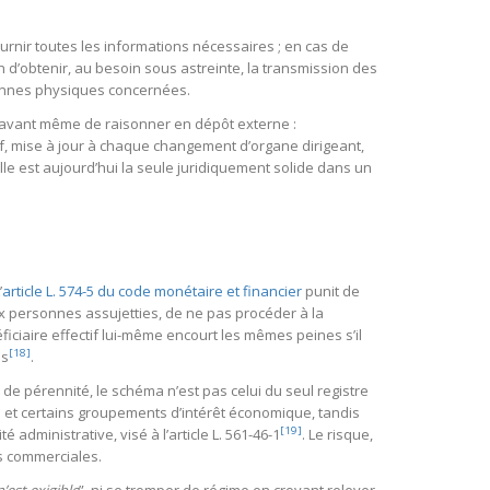
fournir toutes les informations nécessaires ; en cas de
in d’obtenir, au besoin sous astreinte, la transmission des
rsonnes physiques concernées.
e avant même de raisonner en dépôt externe :
if, mise à jour à chaque changement d’organe dirigeant,
le est aujourd’hui la seule juridiquement solide dans un
’
article L. 574-5 du code monétaire et financier
punit de
x personnes assujetties, de ne pas procéder à la
éficiaire effectif lui-même encourt les mêmes peines s’il
[18]
es
.
s de pérennité, le schéma n’est pas celui du seul registre
s et certains groupements d’intérêt économique, tandis
[19]
 administrative, visé à l’article L. 561-46-1
. Le risque,
s commerciales.