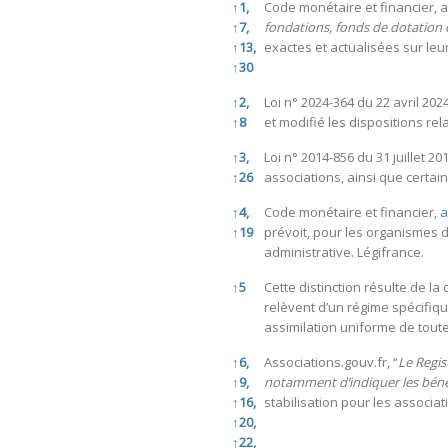
References
↑
1,
Code monétaire et financier, art
↑
7,
fondations, fonds de dotation 
↑
13,
exactes et actualisées sur leur
↑
30
↑
2,
Loi n° 2024-364 du 22 avril 202
↑
8
et modifié les dispositions rela
↑
3,
Loi n° 2014-856 du 31 juillet 2
↑
26
associations, ainsi que certa
↑
4,
Code monétaire et financier,
a
↑
19
prévoit, pour les organismes 
administrative. Légifrance.
↑
5
Cette distinction résulte de la
relèvent d’un régime spécifique,
assimilation uniforme de toute
↑
6,
Associations.gouv.fr, “
Le Regis
↑
9,
notamment d’indiquer les bénéf
↑
16,
stabilisation pour les associa
↑
20,
↑
22,