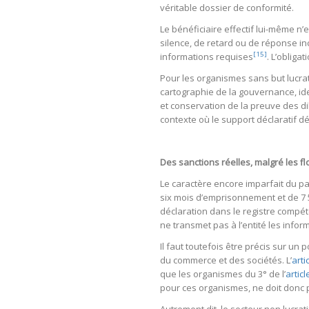
véritable dossier de conformité.
Le bénéficiaire effectif lui-même n’
silence, de retard ou de réponse inc
[15]
informations requises
. L’oblig
Pour les organismes sans but lucra
cartographie de la gouvernance, ide
et conservation de la preuve des di
contexte où le support déclaratif d
Des sanctions réelles, malgré les f
Le caractère encore imparfait du par
six mois d’emprisonnement et de 7 
déclaration dans le registre compé
ne transmet pas à l’entité les inf
Il faut toutefois être précis sur un
du commerce et des sociétés. L’
arti
que les organismes du 3° de l’
articl
pour ces organismes, ne doit donc