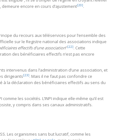
n’est exigible
”, ni se tromper de régime en croyant relever
[20]
lui, demeure encore en cours d’ajustement
.
le principe du recours aux téléservices pour l’ensemble des
icielle sur le Registre national des associations indique
[22]
iciaires effectifs d’une association
”
. Cette
ration des bénéficiaires effectifs n’est pas encore
ts intervenus dans l’administration d’une association, et
[23]
es dirigeants
. Mais il ne faut pas confondre ce
 à la déclaration des bénéficiaires effectifs au sens du
I comme les sociétés. L’INPI indique elle-même qu’il est
ubsiste, y compris dans ses canaux administratifs.
ESS. Les organismes sans but lucratif, comme les