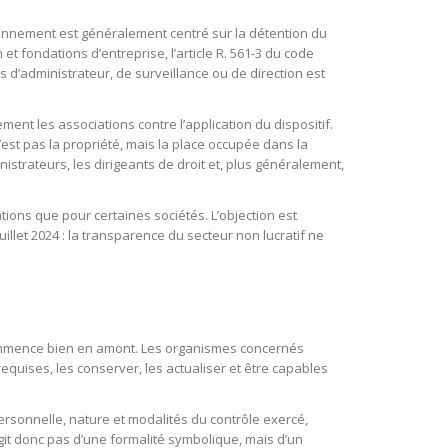
aisonnement est généralement centré sur la détention du
et fondations d’entreprise, l’article R. 561-3 du code
d’administrateur, de surveillance ou de direction est
nt les associations contre l’application du dispositif.
’est pas la propriété, mais la place occupée dans la
istrateurs, les dirigeants de droit et, plus généralement,
ations que pour certaines sociétés. L’objection est
illet 2024 : la transparence du secteur non lucratif ne
n commence bien en amont. Les organismes concernés
requises, les conserver, les actualiser et être capables
personnelle, nature et modalités du contrôle exercé,
’agit donc pas d’une formalité symbolique, mais d’un