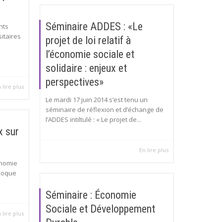
Séminaire ADDES : «Le
nts
sitaires
projet de loi relatif à
l’économie sociale et
solidaire : enjeux et
perspectives»
 lire plus
Le mardi 17 juin 2014 s’est tenu un
séminaire de réflexion et d’échange de
l’ADDES intiltulé : « Le projet de...
x sur
En lire plus
onomie
lloque
Séminaire : Économie
Sociale et Développement
 lire plus