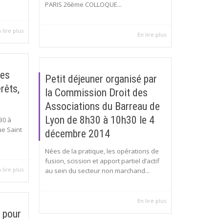
PARIS 26ème COLLOQUE...
 lire plus
En lire plus
ées
Petit déjeuner organisé par
érêts,
la Commission Droit des
Associations du Barreau de
Lyon de 8h30 à 10h30 le 4
30 à
ue Saint
décembre 2014
Nées de la pratique, les opérations de
fusion, scission et apport partiel d’actif
 lire plus
au sein du secteur non marchand...
En lire plus
n pour