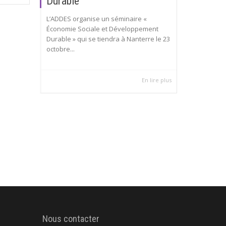
Durable
L’ADDES organise un séminaire «
Économie Sociale et Développement
Durable » qui se tiendra à Nanterre le 23
octobre...
En lire plus
Nous contacter