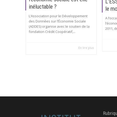
L’ESS
inéluctable ?
le mo
L’Association pour le Développement
A l’occ
des Données sur l’Économie Sociale
l’écono
(ADDES) organise avec le soutien de la
2011, 
fondation Crédit Coopératif,...
En lire plus
Rubriq