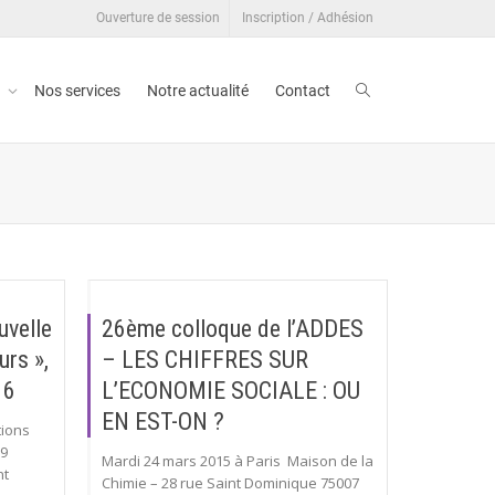
Ouverture de session
Inscription / Adhésion
t
Nos services
Notre actualité
Contact
uvelle
26ème colloque de l’ADDES
urs »,
– LES CHIFFRES SUR
16
L’ECONOMIE SOCIALE : OU
EN EST-ON ?
tions
29
Mardi 24 mars 2015 à Paris Maison de la
nt
Chimie – 28 rue Saint Dominique 75007