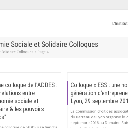
L’Institu
mie Sociale et Solidaire Colloques
 Solidaire Colloques
Page 4
e colloque de l'ADDES :
Colloque « ESS : une no
relations entre
génération d’entreprene
nomie sociale et
Lyon, 29 septembre 20
aire & les pouvoirs
La Commission droit des associa
cs"
du Barreau de Lyon organise le 
septembre 2016 au Domaine Sai
e colloque de l’ADDES se tiendra