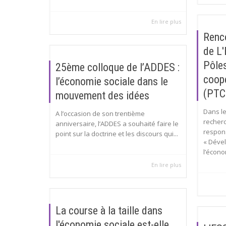
En lire plus
Renco
de L'
Pôles
25ème colloque de l’ADDES :
coop
l’économie sociale dans le
(PTC
mouvement des idées
Dans le
A l’occasion de son trentième
recher
anniversaire, l’ADDES a souhaité faire le
respon
point sur la doctrine et les discours qui...
« Déve
l’économ
En lire plus
La course à la taille dans
l'économie sociale est-elle