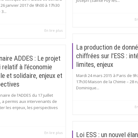
Joseph (Sainte Foy lès...
i 26 janvier 2017 de 9h00 à 17h30
3...
En
En lire plus
La production de donn
chiffrées sur l'ESS : int
aire ADDES : Le projet
limites, enjeux
i relatif à l’économie
le et solidaire, enjeux et
Mardi 24 mars 2015 à Paris de 9h
17h30 Maison de la Chimie – 28 r
ectives
Dominique...
naire de l’ADDES du 17 juillet
, a permis aux intervenants de
En
er les enjeux, les perspectives
En lire plus
Loi ESS : un nouvel éla