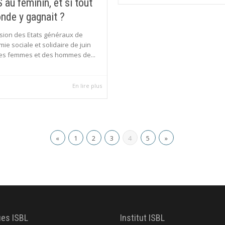
 au féminin, et si tout
nde y gagnait ?
asion des Etats généraux de
mie sociale et solidaire de juin
des femmes et des hommes de...
En lire plus
«
1
2
3
4
5
»
ues ISBL
Institut ISBL