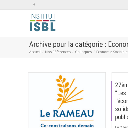
Archive pour la catégorie : Econo
Accueil
Nos Références
Colloques
Economie Sociale et
27èm
"Les 
l'éco
solid
publi
Le 27èm