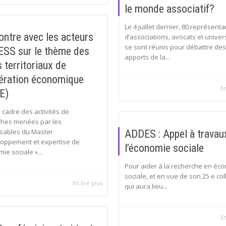
le monde associatif?
Le 4 juillet dernier, 80 représenta
ntre avec les acteurs
d’associations, avocats et univer
se sont réunis pour débattre des
ESS sur le thème des
apports de la...
 territoriaux de
ération économique
En
E)
 cadre des activités de
ches menées par les
sables du Master
ADDES : Appel à travau
loppement et expertise de
l’économie sociale
ie sociale »...
Pour aider à la recherche en éc
sociale, et en vue de son 25 e co
En lire plus
qui aura lieu...
En