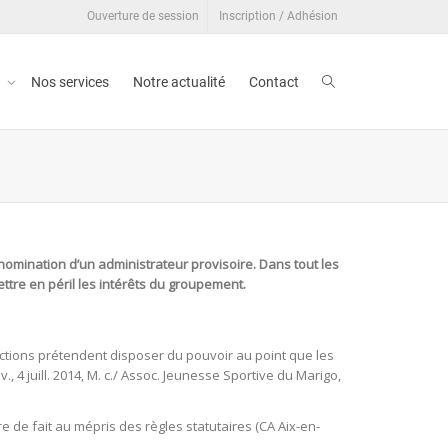
Ouverture de session
Inscription / Adhésion
t
Nos services
Notre actualité
Contact
nomination d’un administrateur provisoire. Dans tout les
ettre en péril les intérêts du groupement.
actions prétendent disposer du pouvoir au point que les
iv., 4 juill. 2014, M. c./ Assoc. Jeunesse Sportive du Marigo,
de fait au mépris des règles statutaires (CA Aix-en-