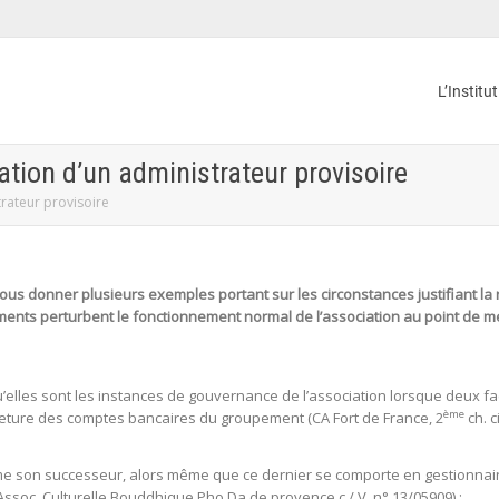
L’Institu
ation d’un administrateur provisoire
trateur provisoire
ous donner plusieurs exemples portant sur les circonstances justifiant la 
sements perturbent le fonctionnement normal de l’association au point de m
u’elles sont les instances de gouvernance de l’association lorsque deux f
ème
eture des comptes bancaires du groupement (CA Fort de France, 2
ch. c
e son successeur, alors même que ce dernier se comporte en gestionnaire 
, Assoc. Culturelle Bouddhique Pho Da de provence c./ V, n° 13/05909) ;