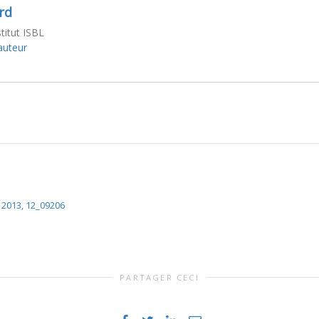
rd
stitut ISBL
'auteur
 2013, 12_09206
PARTAGER CECI