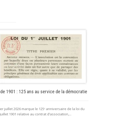
Puissance pu
 de 1901 : 125 ans au service de la démocratie
La puissance 
er juillet 2026 marque le 125ᵉ anniversaire de la loi du
lui permettant 
juillet 1901 relative au contrat d’association,...
fonctionnement 