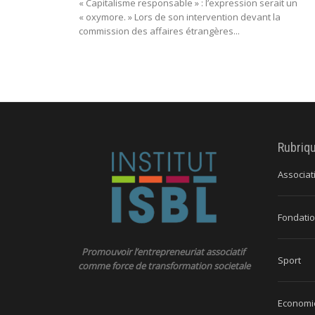
« Capitalisme responsable » : l’expression serait un
« oxymore. » Lors de son intervention devant la
commission des affaires étrangères...
Rubriq
Associat
Fondatio
Promouvoir l’entrepreneuriat associatif
Sport
comme force de transformation societale
Economie