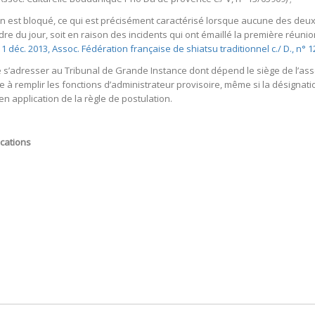
on est bloqué, ce qui est précisément caractérisé lorsque aucune des deu
dre du jour, soit en raison des incidents qui ont émaillé la première réuni
 11 déc. 2013, Assoc. Fédération française de shiatsu traditionnel c./ D., n° 
e s’adresser au Tribunal de Grande Instance dont dépend le siège de l’ass
 remplir les fonctions d’administrateur provisoire, même si la désignation 
en application de la règle de postulation.
cations