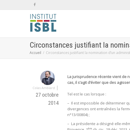
Circonstances justifiant la nomin
Accueil
Circonstances justifiant la nomination d’un adminis
La jurisprudence récente vient de n
cas, il s’agit d’éviter que des agis
|
Colas Amblard
Tel est le cas lorsque :
27 octobre
2014
– Il est impossible de déterminer q
divergences ont entraînées la ferm
n°13/00804) ;
– La présidente a désigné elle-mêm
ère
Provence, 1
ch. civ., 19 déc. 2013