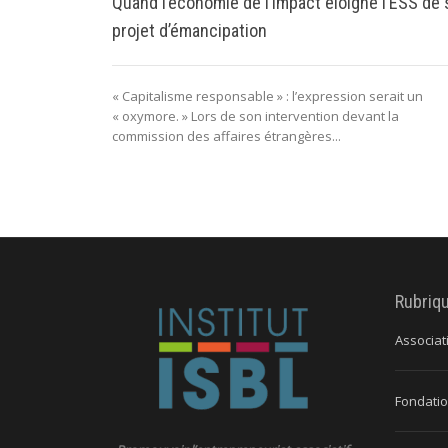
Quand l’économie de l’impact éloigne l’ESS de
projet d’émancipation
« Capitalisme responsable » : l’expression serait un
« oxymore. » Lors de son intervention devant la
commission des affaires étrangères...
Rubriq
Associat
Fondatio