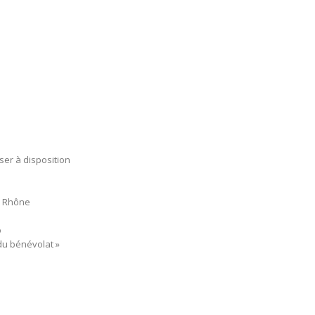
ser à disposition
u Rhône
o
du bénévolat »