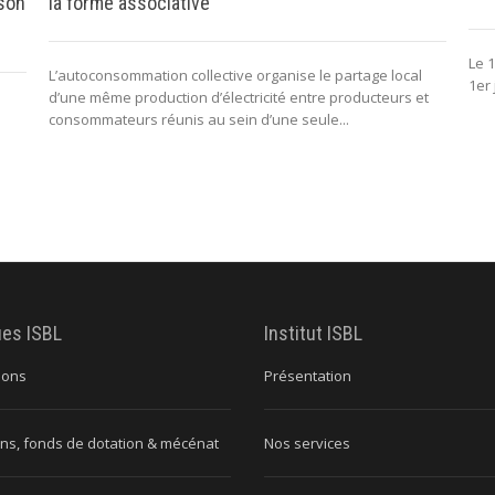
 son
la forme associative
Le 1
L’autoconsommation collective organise le partage local
1er 
d’une même production d’électricité entre producteurs et
consommateurs réunis au sein d’une seule...
ues ISBL
Institut ISBL
ions
Présentation
ns, fonds de dotation & mécénat
Nos services