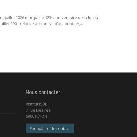
La puissance 
er juillet 2026 marque le 125ᵉ anniversaire de la loi du
lui permettant 
juillet 1901 relative au contrat d’association,...
fonctionnement 
Nous contacter
Institut ISBL
7 rue Désirée
69001 LYON
Formulaire de contact