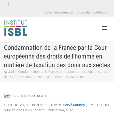
Ouverture de session
Inscription / Adhésion
Active
Condamnation de la France par la Cour
européenne des droits de l'homme en
naviga
matière de taxation des dons aux sectes
Accueil
Condamnation de la France par la Cour européenne des droits
de l'homme en matière de taxation des dons aux sectes
|
Institut ISBL
13 juillet 2015
TEXTE DE LA QUESTION n° 11886 de
M. Hervé Maurey
(Eure – UDI-UC)
publiée dans le JO Sénat du 29/05/2014, p. 1230