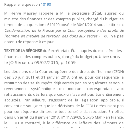
Rappelle la question
10190
M. Hervé Maurey rappelle à M. le secrétaire d’État, auprès du
ministre des finances et des comptes publics, chargé du budget les
termes de sa question n°10190 posée le 30/01/2014 sous le titre : »
Condamnation de la France par la Cour européenne des droits de
l’homme en matière de taxation des dons aux sectes
« , qui n’a pas
obtenu de réponse à ce jour.
TEXTE DE LA RÉPONSE
du Secrétariat d’État, auprès du ministère des
publiée dans
finances et des comptes publics, chargé du budget
le JO Sénat du 09/07/2015, p. 1659
Les décisions de la Cour européenne des droits de l’homme (CEDH)
des 30 juin 2011 et 31 janvier 2013, ont eu pour conséquence la
restitution des seuls impôts déjà versés par les requérants et non le
reversement systématique du montant correspondant aux
rehaussements dès lors que ceux-ci n’avaient pas été entièrement
acquittés. Par ailleurs, s’agissant de la législation applicable, il
convient de souligner que les décisions de la CEDH citées n’ont pas
pour conséquence d’interdire tout contrôle d’association. En effet,
dans un arrêt du 8 janvier 2013, n° 41729/09, Sukyo Mahikari France,
la CEDH a constaté, à la différence de l’affaire des Témoins de