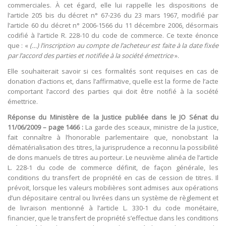
commerciales. À cet égard, elle lui rappelle les dispositions de
l’article 205 bis du décret n° 67-236 du 23 mars 1967, modifié par
l’article 60 du décret n° 2006-1566 du 11 décembre 2006, désormais
codifié à l’article R. 228-10 du code de commerce. Ce texte énonce
que : «
(…) l’inscription au compte de l’acheteur est faite à la date fixée
par l’accord des parties et notifiée à la société émettrice
».
Elle souhaiterait savoir si ces formalités sont requises en cas de
donation d’actions et, dans l’affirmative, quelle est la forme de l’acte
comportant l’accord des parties qui doit être notifié à la société
émettrice.
Réponse du Ministère de la Justice publiée dans le JO Sénat du
11/06/2009 – page 1466 :
La garde des sceaux, ministre de la justice,
fait connaître à l’honorable parlementaire que, nonobstant la
dématérialisation des titres, la jurisprudence a reconnu la possibilité
de dons manuels de titres au porteur. Le neuvième alinéa de l’article
L. 228-1 du code de commerce définit, de façon générale, les
conditions du transfert de propriété en cas de cession de titres. Il
prévoit, lorsque les valeurs mobilières sont admises aux opérations
d’un dépositaire central ou livrées dans un système de règlement et
de livraison mentionné à l’article L. 330-1 du code monétaire,
financier, que le transfert de propriété s’effectue dans les conditions