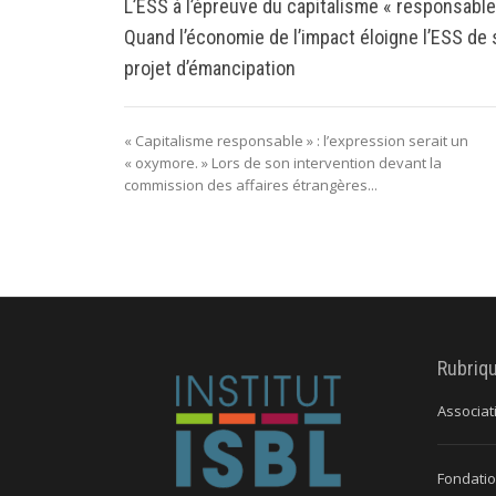
L’ESS à l’épreuve du capitalisme « responsable
Quand l’économie de l’impact éloigne l’ESS de
projet d’émancipation
« Capitalisme responsable » : l’expression serait un
« oxymore. » Lors de son intervention devant la
commission des affaires étrangères...
Rubriq
Associat
Fondatio