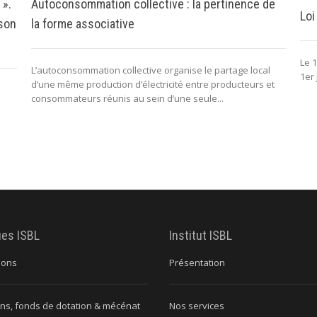
 ».
Autoconsommation collective : la pertinence de
Loi
 son
la forme associative
Le 1
L’autoconsommation collective organise le partage local
1er 
d’une même production d’électricité entre producteurs et
consommateurs réunis au sein d’une seule...
ues ISBL
Institut ISBL
ions
Présentation
ns, fonds de dotation & mécénat
Nos services