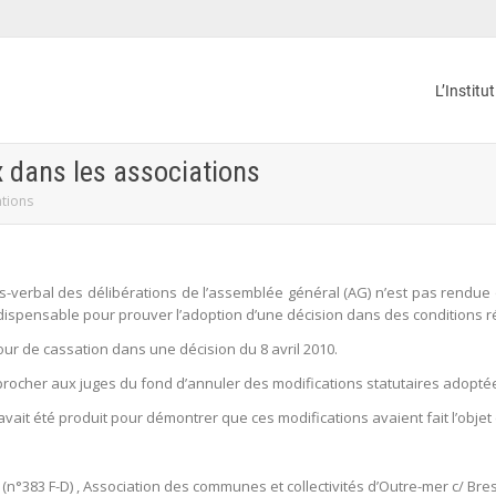
L’Institu
 dans les associations
tions
-verbal des délibérations de l’assemblée général (AG) n’est pas rendue obliga
ndispensable pour prouver l’adoption d’une décision dans des conditions r
our de cassation dans une décision du 8 avril 2010.
 reprocher aux juges du fond d’annuler des modifications statutaires adop
vait été produit pour démontrer que ces modifications avaient fait l’objet 
6 (n°383 F-D) , Association des communes et collectivités d’Outre-mer c/ Bre