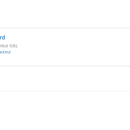
rd
stitut ISBL
'auteur