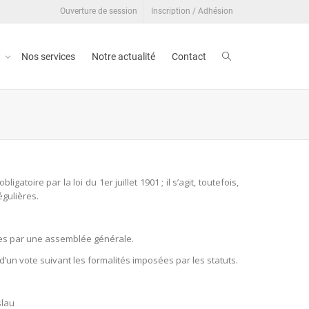
Ouverture de session
Inscription / Adhésion
t
Nos services
Notre actualité
Contact
toire par la loi du 1er juillet 1901 ; il s’agit, toutefois,
égulières.
tées par une assemblée générale.
d’un vote suivant les formalités imposées par les statuts.
slau