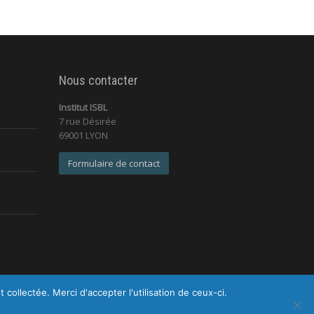
Nous contacter
Institut ISBL
7 rue Désirée
69001 LYON
Formulaire de contact
ollectée. Merci d'accepter l'utilisation de ceux-ci.
identialité