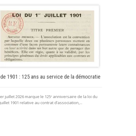
Puissance pu
 de 1901 : 125 ans au service de la démocratie
La puissance 
er juillet 2026 marque le 125ᵉ anniversaire de la loi du
lui permettant 
juillet 1901 relative au contrat d’association,...
fonctionnement 