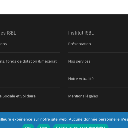
ues ISBL
Institut ISBL
ions
Présentation
ns, fonds de dotation & mécénat
Nos services
Notre Actualité
 Sociale et Solidaire
Mentions légales
illeure expérience sur notre site web. Aucune donnée personnelle n'est c
titut ISBL |
Tous droits réservés |
Mentions légales
|
Politique de conf
Oui
Non
Politique de confidentialité