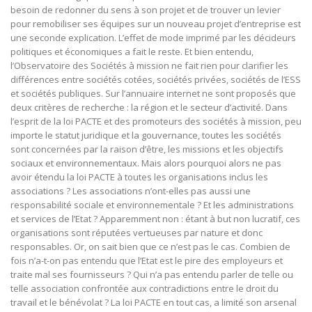
besoin de redonner du sens à son projet et de trouver un levier
pour remobiliser ses équipes sur un nouveau projet d’entreprise est
une seconde explication. L’effet de mode imprimé par les décideurs
politiques et économiques a fait le reste. Et bien entendu,
l’Observatoire des Sociétés à mission ne fait rien pour clarifier les
différences entre sociétés cotées, sociétés privées, sociétés de l’ESS
et sociétés publiques. Sur l’annuaire internet ne sont proposés que
deux critères de recherche : la région et le secteur d’activité. Dans
l’esprit de la loi PACTE et des promoteurs des sociétés à mission, peu
importe le statut juridique et la gouvernance, toutes les sociétés
sont concernées par la raison d’être, les missions et les objectifs
sociaux et environnementaux. Mais alors pourquoi alors ne pas
avoir étendu la loi PACTE à toutes les organisations inclus les
associations ? Les associations n’ont-elles pas aussi une
responsabilité sociale et environnementale ? Et les administrations
et services de l’Etat ? Apparemment non : étant à but non lucratif, ces
organisations sont réputées vertueuses par nature et donc
responsables. Or, on sait bien que ce n’est pas le cas. Combien de
fois n’a-t-on pas entendu que l’Etat est le pire des employeurs et
traite mal ses fournisseurs ? Qui n’a pas entendu parler de telle ou
telle association confrontée aux contradictions entre le droit du
travail et le bénévolat ? La loi PACTE en tout cas, a limité son arsenal