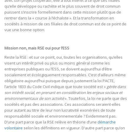
avec son projet coopératif, elle a tout intérêt à ce que ses filiales
qu’elle développe ou rachète et le plus souvent de droit commun
puissent s’inscrire formellement dans cette mission plutôt que de
rentrer dans la « course à l’échalote ». Et la transformation en
sociétés à mission de ces filiales de droit commun est de ce point de
vue une bonne option.
Mission non, mais RSE oui pour l’ESS
Reste la RSE : et sur ce point, oui, toutes les organisations, qu’elles
visent un intérêt privé ou plus ou moins général comme les
entreprises publiques ou l’ESS, se doivent aujourd’hui d’être
socialement et écologiquement responsables. C’est d’ailleurs même
obligatoire aujourd’hui puisque depuis justement la loi PACTE,
l’article 1833 du Code Civil indique que toute société est «
gérée dans
son intérêt social, en prenant en considération les enjeux sociaux et
environnementaux de son activité
». Toutefois, la loi ne parle que des
sociétés et pas des associations. Ces associations seraient-elles
pour autant au titre de leur non lucrativité exonérées de toute
responsabilité sociale et environnementale ? Evidemment pas.
D’une part parce que la RSE relève en théorie d’une
démarche
volontaire
selon les définitions en vigueur. D’autre part parce qu’on