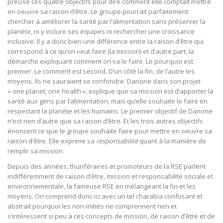
précisé ces quatre objectifs pour dire comment elle comptait mettre
en oeuvre sa raison d’être. Le groupe pourrait parfaitement
chercher à améliorer la santé par l’alimentation sans préserver la
planète, ni y inclure ses équipes ni rechercher une croissance
inclusive. Il y a donc bien une différence entre la raison d’être qui
correspond à ce qu’on veut faire (la mission) et d’autre part, la
démarche expliquant comment on va le faire. Le pourquoi est
premier. Le comment est second. D’un côté la fin, de l’autre les
moyens. Ils ne sauraient se confondre. Danone dans son projet
« one planet, one health », explique que sa mission est d’apporter la
santé aux gens par l’alimentation, mais qu’elle souhaite le faire en
respectant la planète et les humains. Le premier objectif de Danone
n’est rien d’autre que sa raison d’être. Et les trois autres objectifs
énoncent ce que le groupe souhaite faire pour mettre en oeuvre sa
raison d’être. Elle exprime sa
responsabilité
quant à la manière de
remplir sa mission.
Depuis des années, thuriféraires et promoteurs de la RSE parlent
indifféremment de raison d’être, mission et responsabilité sociale et
environnementale, la fameuse RSE en mélangeant la fin et les
moyens. On comprend donc ici avec un tel charabia confusant et
abstrait pourquoi les non-initiés ne comprennent rien et
s’intéressent si peu à ces concepts de mission, de raison d’être et de