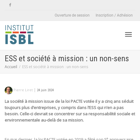
Ouverture de session
Inscription / Adhésion
Active
ESS et société à mission : un non-sens
Accueil
ESS et société à mission : un non-sens
naviga
|
Pierre Liret
24 juin 2024
La société à mission issue de la loi PACTE votée il y a cinq ans séduit
toujours plus d’entreprises, y compris dans l’ESS qui n’en a pas
besoin. Celle-ci devrait se concentrer sur sa responsabilité sociale et
environnementale au-delà de sa mission.
e
En mai dernier, la loi PACTE votée en 2019 a fêté son 5
anniversaire.