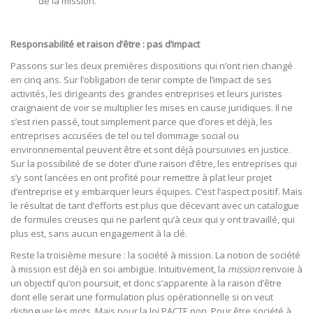
de la mission.
Responsabilité et raison d’être : pas d’impact
Passons sur les deux premières dispositions qui n’ont rien changé
en cinq ans. Sur l’obligation de tenir compte de l’impact de ses
activités, les dirigeants des grandes entreprises et leurs juristes
craignaient de voir se multiplier les mises en cause juridiques. Il ne
s’est rien passé, tout simplement parce que d’ores et déjà, les
entreprises accusées de tel ou tel dommage social ou
environnemental peuvent être et sont déjà poursuivies en justice.
Sur la possibilité de se doter d’une raison d’être, les entreprises qui
s’y sont lancées en ont profité pour remettre à plat leur projet
d’entreprise et y embarquer leurs équipes. C’est l’aspect positif. Mais
le résultat de tant d’efforts est plus que décevant avec un catalogue
de formules creuses qui ne parlent qu’à ceux qui y ont travaillé, qui
plus est, sans aucun engagement à la clé.
Reste la troisième mesure : la société à mission. La notion de société
à mission est déjà en soi ambigüe. Intuitivement, la
mission
renvoie à
un objectif qu’on poursuit, et donc s’apparente à la raison d’être
dont elle serait une formulation plus opérationnelle si on veut
distinguer les mots. Mais pour la loi PACTE non. Pour être société à