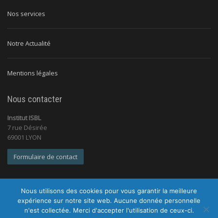
Nos services
Notre Actualité
Mentions légales
Nous contacter
Institut ISBL
7 rue Désirée
69001 LYON
Formulaire de contact
Nous utilisons des cookies pour vous garantir la meilleure
expérience sur notre site web. Aucune donnée personnelle
n'est collectée. Merci d'accepter l'utilisation de ceux-ci.
© 2026 Institut ISBL |
Tous droits réservés |
Mentions légales
|