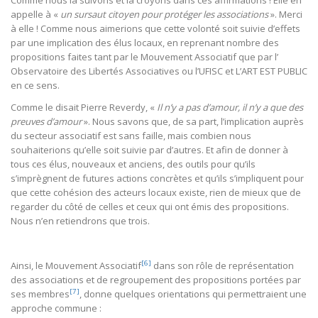
Comme nous la suivons et la croyons dans ces affirmations ! Elle en
appelle à «
un sursaut citoyen pour protéger les associations
». Merci
à elle ! Comme nous aimerions que cette volonté soit suivie d’effets
par une implication des élus locaux, en reprenant nombre des
propositions faites tant par le Mouvement Associatif que par l’
Observatoire des Libertés Associatives ou l’UFISC et L’ART EST PUBLIC
en ce sens.
Comme le disait Pierre Reverdy, «
Il n’y a pas d’amour, il n’y a que des
preuves d’amour
». Nous savons que, de sa part, l’implication auprès
du secteur associatif est sans faille, mais combien nous
souhaiterions qu’elle soit suivie par d’autres. Et afin de donner à
tous ces élus, nouveaux et anciens, des outils pour qu’ils
s’imprègnent de futures actions concrètes et qu’ils s’impliquent pour
que cette cohésion des acteurs locaux existe, rien de mieux que de
regarder du côté de celles et ceux qui ont émis des propositions.
Nous n’en retiendrons que trois.
[6]
Ainsi, le Mouvement Associatif
dans son rôle de représentation
des associations et de regroupement des propositions portées par
[7]
ses membres
, donne quelques orientations qui permettraient une
approche commune :