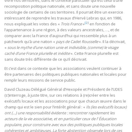
vivre nos territoires, dans le contexte particulier qui est celui d’une
recomposition politique nationale, et sans doute une nouvelle
sociologie de certains de ces territoires. Il pourrait être un exercice
intéressant de reprendre les travaux d’Hervé Lebras qui, en 1986,
[2]
nous expliquait les votes des «
Trois France
»
en fonction de
l’appartenance à une région, à des valeurs ancestrales, …, et de
comparer avec la France d’aujourd’hui qui ressemble plus à un
patchwork qu’à une nation «
pays de Cadet Rousselle
». Il la décrivait,
«
sous le mythe d’une nation unie et indivisible, (comme) le visage
caché d’une France plurielle et inédite
». Cette France plurielle est
sans doute très différente de ce qu’il décrivait.
Et c’est dans ce contexte que les associations veulent continuer à
être partenaires des politiques publiques nationales et locales pour
remplir leurs missions de service public.
David Cluzeau Délégué Général d’Hexopée et Président de l’UDES
(s’)interroge, à juste titre, sur ces relations à (re)créer entre les
exécutifs locaux et les associations pour que chacun œuvre dans le
champ qui est le sien pour l’intérêt général : «
Ils (les exécutifs locaux)
ont (…) une responsabilité évidente : rencontrer rapidement les
acteurs de la vie associative, et en particulier ceux de l’ Éducation
populaire, pour construire avec eux des politiques publiques locales
cohérentes et ambitieuses. La forte abstention observée lors de ces