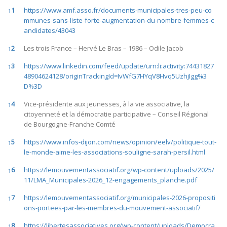
References
↑
1
https://www.amf.asso.fr/documents-municipales-tres-peu-co
mmunes-sans-liste-forte-augmentation-du-nombre-femmes-c
andidates/43043
↑
2
Les trois France – Hervé Le Bras – 1986 – Odile Jacob
↑
3
https://www.linkedin.com/feed/update/urn:li:activity:74431827
48904624128/originTrackingId=IvWfG7HYqV8Hvq5UzhjIgg%3
D%3D
↑
4
Vice-présidente aux jeunesses, à la vie associative, la
citoyenneté et la démocratie participative – Conseil Régional
de Bourgogne-Franche Comté
↑
5
https://www.infos-dijon.com/news/opinion/eelv/politique-tout-
le-monde-aime-les-associations-souligne-sarah-persil.html
↑
6
https://lemouvementassociatif.org/wp-content/uploads/2025/
11/LMA_Municipales-2026_12-engagements_planche.pdf
↑
7
https://lemouvementassociatif.org/municipales-2026-propositi
ons-portees-par-les-membres-du-mouvement-associatif/
↑
8
https://libertesassociatives.org/wp-content/uploads/Democra