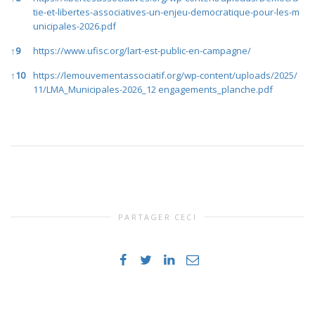
tie-et-libertes-associatives-un-enjeu-democratique-pour-les-m
unicipales-2026.pdf
↑
9
https://www.ufisc.org/lart-est-public-en-campagne/
↑
10
https://lemouvementassociatif.org/wp-content/uploads/2025/
11/LMA_Municipales-2026_12
engagements_planche.pdf
PARTAGER CECI