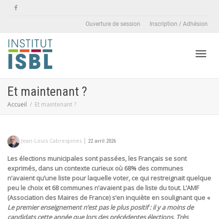
Ouverture de session
Inscription / Adhésion
Active
Et maintenant ?
Accueil
Et maintenant ?
naviga
|
Jean-Louis Cabrespines
22 avril 2026
Les élections municipales sont passées, les Français se sont
exprimés, dans un contexte curieux où 68% des communes
n’avaient qu’une liste pour laquelle voter, ce qui restreignait quelque
peu le choix et 68 communes n’avaient pas de liste du tout. L’AMF
(Association des Maires de France) s’en inquiète en soulignant que «
Le premier enseignement n’est pas le plus positif : il y a moins de
candidats cette année que lors des précédentes élections. Très