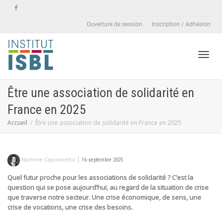
Ouverture de session
Inscription / Adhésion
Active
Être une association de solidarité en
France en 2025
naviga
Accueil
Être une association de solidarité en France en 2025
|
Noémie Caponnetto
16 septembre 2025
Quel futur proche pour les associations de solidarité ? C’est la
question qui s
e pose
aujourd’hui
, au regard de la situation de crise
que traverse notre secteur. Une crise économique, de sens, une
crise de vocations, une crise des besoins.