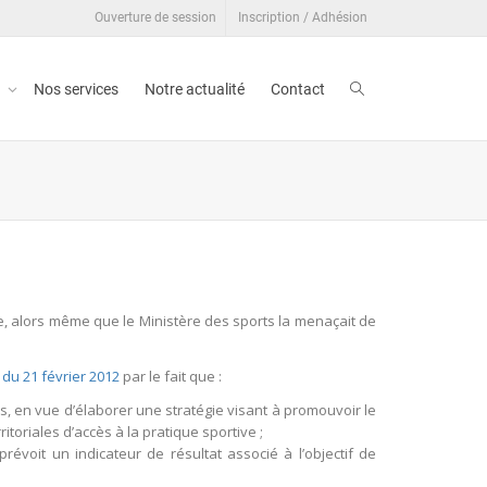
Ouverture de session
Inscription / Adhésion
t
Nos services
Notre actualité
Contact
ble, alors même que le Ministère des sports la menaçait de
 du 21 février 2012
par le fait que :
ons, en vue d’élaborer une stratégie visant à promouvoir le
itoriales d’accès à la pratique sportive ;
révoit un indicateur de résultat associé à l’objectif de