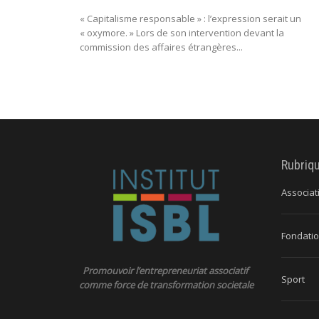
« Capitalisme responsable » : l’expression serait un
« oxymore. » Lors de son intervention devant la
commission des affaires étrangères...
Rubriq
Associat
Fondatio
Promouvoir l’entrepreneuriat associatif
Sport
comme force de transformation societale