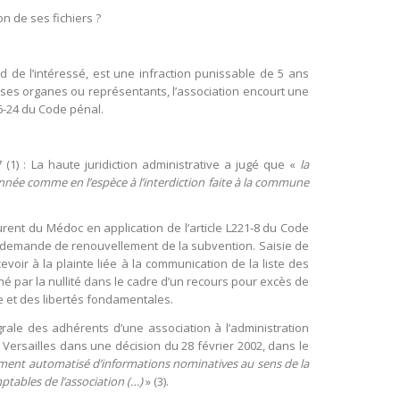
on de ses fichiers ?
rd de l’intéressé, est une infraction punissable de 5 ans
 ses organes ou représentants, l’association encourt une
26-24 du Code pénal.
) : La haute juridiction administrative a jugé que «
la
ée comme en l’espèce à l’interdiction faite à la commune
ent du Médoc en application de l’article L221-8 du Code
une demande de renouvellement de la subvention. Saisie de
voir à la plainte liée à la communication de la liste des
né par la nullité dans le cadre d’un recours pour excès de
 et des libertés fondamentales.
grale des adhérents d’une association à l’administration
e Versailles dans une décision du 28 février 2002, dans le
ement automatisé d’informations nominatives au sens de la
ptables de l’association (…)
» (3).