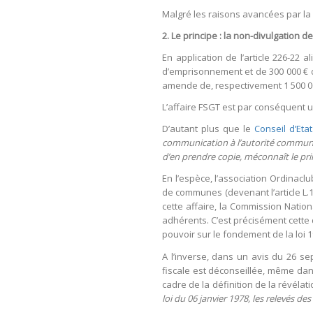
Malgré les raisons avancées par la M
2. Le principe : la non-divulgation 
En application de l’article 226-22 
d’emprisonnement et de 300 000 € d
amende de, respectivement 1 500 000
L’affaire FSGT est par conséquent u
D’autant plus que le
Conseil d’Etat
communication à l’autorité communa
d’en prendre copie, méconnaît le prin
En l’espèce, l’association Ordinac
de communes (devenant l’article L.1
cette affaire, la Commission Nation
adhérents. C’est précisément cette d
pouvoir sur le fondement de la loi
A l’inverse, dans un avis du 26 se
fiscale est déconseillée, même dans
cadre de la définition de la révéla
loi du 06 janvier 1978, les relevés 