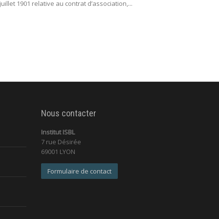
juillet 1901 relative au contrat d’association,...
fonctionnement 
Nous contacter
Institut ISBL
7 rue Désirée
69001 LYON
Formulaire de contact