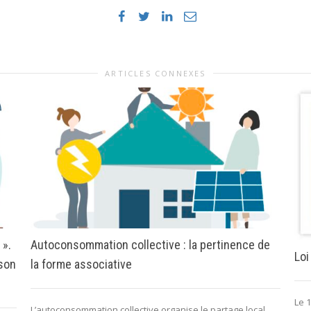
ARTICLES CONNEXES
 ».
Autoconsommation collective : la pertinence de
Loi
 son
la forme associative
Le 1
L’autoconsommation collective organise le partage local