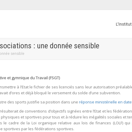
L’Institu
ssociations : une donnée sensible
donnée sensible
rtive et gymnique du Travail (FSGT)
nsmettre à l’Etat le fichier de ses licenciés sans leur autorisation préala
 avait d’ores et déjà bloqué le versement du solde d’une subvention.
istre des sports justifie sa position dans une
réponse ministérielle en date
 résulterait de conventions d’objectifs signées entre l’Etat et les fédérati
hysiques et sportives pour tous et à réduire les inégalités sociales et terr
 le cadre de la Loi organique relative aux lois de finances (LOLF) qui p
 sportives par les fédérations sportives.