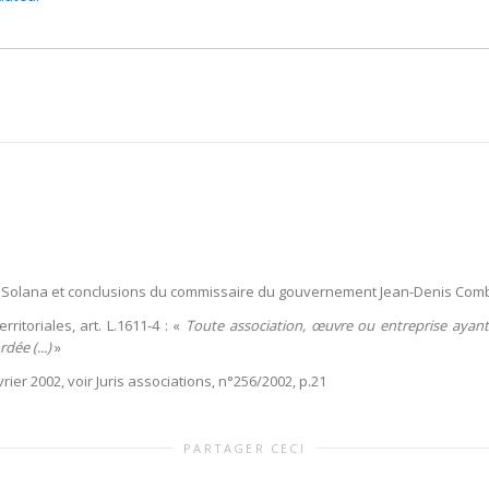
2, Solana et conclusions du commissaire du gouvernement Jean-Denis Combrex
rritoriales, art. L.1611-4 : «
Toute association, œuvre ou entreprise ayan
rdée (...)
»
vrier 2002, voir Juris associations, n°256/2002, p.21
PARTAGER CECI