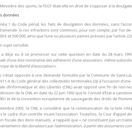
inistère des sports, la FSGT était-elle en droit de s’opposer à la divulgati
des données
alinéa 1 du Code pénal, les faits de divulgation des données, sans l’acco
’amende. Si ces infractions sont commises, pour son compte, par l’un de
 € et 500 000, ainsi que l’une ou plusieurs peines prévues par l’article 2
n sujet sensible.
a déjà eu à se prononcer sur cette question en date du 28 mars 1997 (1
le d’une liste nominative des adhérents d’une association, même subordonn
cipe de la liberté d’association
».
lub s’était opposée à une demande formulée par la Commune de Saint-Laur
611-4 du Code général des collectivités territoriales (2)) à l’occasion d’
ale d’Informatique et des Libertés (CNIL) avait opposé une fin de non-rece
écision de la CNIL en date du 22 juin 1992 que le Conseil d’Etat a sanction
 1901 et de la convention européenne de sauvegarde des droits de l’homme
ptembre 2003, la CNIL a considéré que la communication de la liste inté
 le cadre d’un contrôle visant l’association. Toutefois, la Cour d’appel d
tion fiscale des dons manuels, a rappelé que «
ne constituent pas un trait
des versements des donateurs par l’administration, à partir des documents com