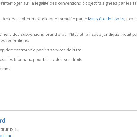
 s’interroger sur la légalité des conventions d’objectifs signées par les f
ichiers d’adhérents, telle que formulée par le
Ministère des sport
, expo
nt des subventions brandie par l’Etat et le risque juridique induit par 
es fédérations.
apidement trouvée par les services de l’Etat.
sir les tribunaux pour faire valoir ses droits.
ations
rd
stitut ISBL
'auteur