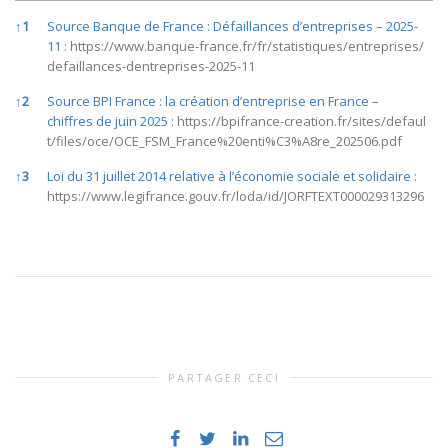
References
↑
1
Source Banque de France : Défaillances d’entreprises – 2025-
11
:
https://www.banque-france.fr/fr/statistiques/entreprises/
defaillances-dentreprises-2025-11
↑
2
Source BPI France : la création d’entreprise en France –
chiffres de juin 2025
:
https://bpifrance-creation.fr/sites/defaul
t/files/oce/OCE_FSM_France%20enti%C3%A8re_202506.pdf
↑
3
Loi du 31 juillet 2014 relative à l’économie sociale et solidaire
:
https://www.legifrance.gouv.fr/loda/id/JORFTEXT000029313296
PARTAGER CECI