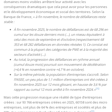
domaines moins visibles arrêtent leur activité avec les
conséquences dramatiques que cela peut avoir pour les personnes
et le développement économique et social des territoires. Selon la
Banque de France, «
à fin novembre, le nombre de
défaillances reste
stable :
À fin novembre 2025, le nombre de défaillances est de 68 296 en
cumul sur les douze derniers mois (…), un niveau équivalent à
celui des mois de septembre et d’octobre (respectivement 68
353 et 68 282 défaillances en données révisées 1). Ce constat est
commun à la plupart des catégories de PME et à la majorité des
secteurs d’activité (…).
Au total, la progression des défaillances en rythme annuel
(cumul douze mois) poursuit son mouvement de décélération
(+4,4 % en novembre contre +4,7 % en octobre).
Sur la même période, la population d’entreprises s’accroît. Selon
l’INSEE, un peu plus de 1,1 million d’entreprises ont été créées à
fin novembre 2025 sur 12 mois glissant, en hausse de 3,6 % par
[1]
rapport au cumul 12 mois arrêté à fin novembre 2024.
»
Mais cette progression masque une réalité de type d’entreprises
créées : sur 93 766 entreprises créées en 2025, 60158 sont des micro
entreprises, soit plus de 64 % des entreprises et sociétés et plus de
[2]