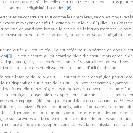
r la campagne présidentielle de 2017 : 16, 851 millions d’euros pour le 
, la potentielle éligibilité du candidat
[6]
.
ctorales se constituent, tout comme les premières, selon les modalités la 
er
électoral renvoyant en effet à l’article 5 de la loi du 1
juillet 1901), l’asso
’une liste de candidats lorsque le scrutin de l’élection n’est pas uninom
dministration de cette association, la sanction serait l’inéligibili
ur une durée qui est limitée. Elle est créée pour la période de dons allan
idat
[8]
. Elle est dissoute au plus tard de plein droit soit 3 mois après le
sa liquidation, s’il y a un excédent, son actif servira à rembourser l’éven
i politique soit à des établissements reconnus d’utilité publique.
éée sous l’empire de la loi de 1901, est soumise à des règles particulièr
leurs disponibles sur le site de la CNCCFP). Cette association ayant pour o
didat à une élection et régler ses dépenses, va devoir s’astreindre à de
ncaire retraçant l’ensemble des opérations bancaires, ces comptes 
mptes de campagne, (dès lors que le candidat a obtenu au moins 1% des su
citaires, ils doivent être soit équilibrés, soit excédentaires. Le compte 
biais d’annexes en fonction du type de recette et de dépense. Les règ
agne sont prévues par le code électoral, certaines dépenses sont not
n membre de l’ordre des experts-comptables à la commission nationale