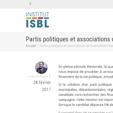
Partis politiques et associations
Accueil
Partis politiques et associations de financement él
En pleine période électorale, la qu
nous impose de procéder à un tour d
|
Colas Amblard
financière de la vie politique, enca
28 février
Si la création d’un parti politiq
2017
municipales, départementales, régi
candidats vont rechercher des fina
campagne. Cette mission est impo
(lorsque le candidat dépasse 5% de
Il convient donc de se pencher sur l