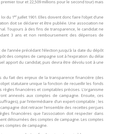
premier tour et 22,509 millions pour le second tour) mais
er
loi du 1
juillet 1901. Elles doivent donc faire l’objet d’une
ciation doit se déclarer et être publiée. Une association ne
inal. Toujours à des fins de transparence, le candidat ne
té pendant 3 ans et non remboursement des dépenses de
t de l’année précédant l’élection jusqu’à la date du dépôt
 dépôt des comptes de campagne soit à l’expiration du délai
tuel apport du candidat, puis devra être dévolu soit à une
es du fait des enjeux de la transparence financière (des
bjet statutaire unique la fonction de recueillir les fonds
s règles financières et comptables précises. L’organisme
seront annexés aux comptes de campagne. Ensuite, ces
ffrages), par l’intermédiaire d’un expert-comptable ; les
de campagne doit retracer l’ensemble des recettes perçues
les financières que l’association doit respecter dans
amment détournées des comptes de campagne. Les comptes
 des comptes de campagne.