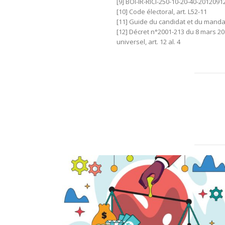
[9] BOI-IR-RICI-250-10-20-40-2012091
[10] Code électoral, art. L52-11
[11] Guide du candidat et du manda
[12] Décret n°2001-213 du 8 mars 200
universel, art. 12 al. 4