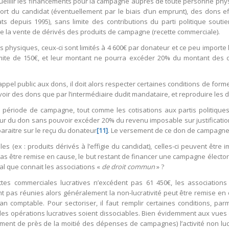
ecueillir les financements pour la campagne auprès de toute personne phy
t du candidat (éventuellement par le biais d’un emprunt), des dons eff
s depuis 1995), sans limite des contributions du parti politique souti
de la vente de dérivés des produits de campagne (recette commerciale).
physiques, ceux-ci sont limités à 4 600€ par donateur et ce peu importe
mite de 150€, et leur montant ne pourra excéder 20% du montant des 
appel public aux dons, il doit alors respecter certaines conditions de form
oir des dons que par l’intermédiaire dudit mandataire, et reproduire les di
ériode de campagne, tout comme les cotisations aux partis politiques et
r du don sans pouvoir excéder 20% du revenu imposable sur justification 
araitre sur le reçu du donateur
[11]
. Le versement de ce don de campagne 
s (ex : produits dérivés à l’effigie du candidat), celles-ci peuvent être 
s être remise en cause, le but restant de financer une campagne électo
scal que connait les associations «
de droit commun
» ?
ettes commerciales lucratives n’excédent pas 61 450€, les association
nt pas réunies alors généralement la non-lucrativité peut être remise en c
plan comptable. Pour sectoriser, il faut remplir certaines conditions, p
 que les opérations lucratives soient dissociables. Bien évidemment aux v
ent de près de la moitié des dépenses de campagnes) l’activité non lucr