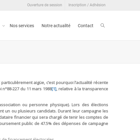
Ouverture de session
Inscription / Adhésion
t
Nos services
Notre actualité
Contact
particulièrement aigüe, c’est pourquoi l’actualité récente
oi n°88-227 du 11 mars 1988
[1]
, relative à la transparence
(association ou personne physique). Lors des élections
tent un ou plusieurs candidats. Durant leur campagne les
ataire financier qui sera chargé de tenir les comptes de
mboursement public de 47.5% des dépenses de campagne
ns de financement électorales.