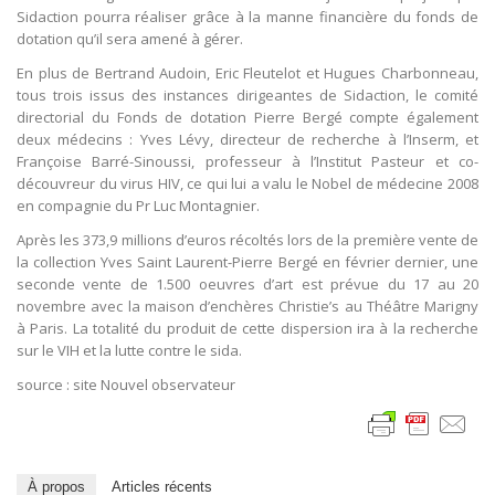
Sidaction pourra réaliser grâce à la manne financière du fonds de
dotation qu’il sera amené à gérer.
En plus de Bertrand Audoin, Eric Fleutelot et Hugues Charbonneau,
tous trois issus des instances dirigeantes de Sidaction, le comité
directorial du Fonds de dotation Pierre Bergé compte également
deux médecins : Yves Lévy, directeur de recherche à l’Inserm, et
Françoise Barré-Sinoussi, professeur à l’Institut Pasteur et co-
découvreur du virus HIV, ce qui lui a valu le Nobel de médecine 2008
en compagnie du Pr Luc Montagnier.
Après les 373,9 millions d’euros récoltés lors de la première vente de
la collection Yves Saint Laurent-Pierre Bergé en février dernier, une
seconde vente de 1.500 oeuvres d’art est prévue du 17 au 20
novembre avec la maison d’enchères Christie’s au Théâtre Marigny
à Paris. La totalité du produit de cette dispersion ira à la recherche
sur le VIH et la lutte contre le sida.
source : site Nouvel observateur
À propos
Articles récents