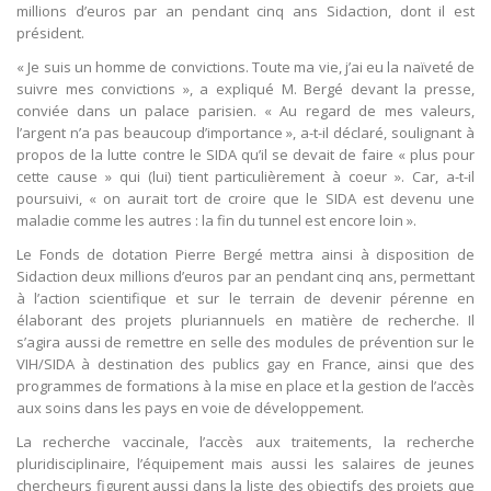
millions d’euros par an pendant cinq ans Sidaction, dont il est
président.
« Je suis un homme de convictions. Toute ma vie, j’ai eu la naïveté de
suivre mes convictions », a expliqué M. Bergé devant la presse,
conviée dans un palace parisien. « Au regard de mes valeurs,
l’argent n’a pas beaucoup d’importance », a-t-il déclaré, soulignant à
propos de la lutte contre le SIDA qu’il se devait de faire « plus pour
cette cause » qui (lui) tient particulièrement à coeur ». Car, a-t-il
poursuivi, « on aurait tort de croire que le SIDA est devenu une
maladie comme les autres : la fin du tunnel est encore loin ».
Le Fonds de dotation Pierre Bergé mettra ainsi à disposition de
Sidaction deux millions d’euros par an pendant cinq ans, permettant
à l’action scientifique et sur le terrain de devenir pérenne en
élaborant des projets pluriannuels en matière de recherche. Il
s’agira aussi de remettre en selle des modules de prévention sur le
VIH/SIDA à destination des publics gay en France, ainsi que des
programmes de formations à la mise en place et la gestion de l’accès
aux soins dans les pays en voie de développement.
La recherche vaccinale, l’accès aux traitements, la recherche
pluridisciplinaire, l’équipement mais aussi les salaires de jeunes
chercheurs figurent aussi dans la liste des objectifs des projets que