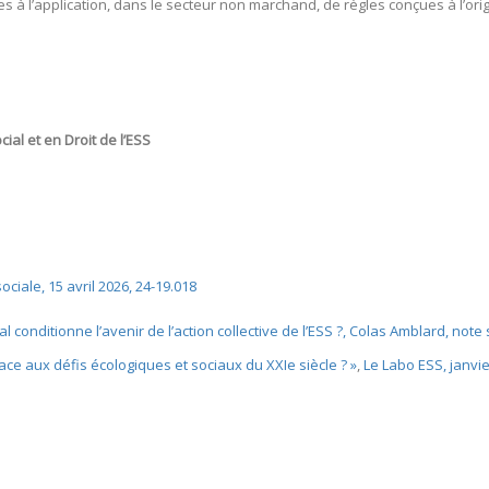
iées à l’application, dans le secteur non marchand, de règles conçues à l’or
ial et en Droit de l’ESS
ciale, 15 avril 2026, 24-19.018
al conditionne l’avenir de l’action collective de l’ESS ?, Colas Amblard, note
ace aux défis écologiques et sociaux du XXIe siècle ? »
,
Le Labo ESS, janvi