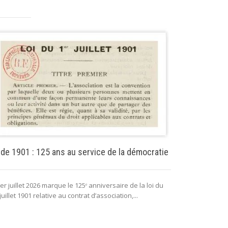
Puissance pu
 de 1901 : 125 ans au service de la démocratie
La puissance 
er juillet 2026 marque le 125ᵉ anniversaire de la loi du
lui permettant 
juillet 1901 relative au contrat d’association,...
fonctionnement 