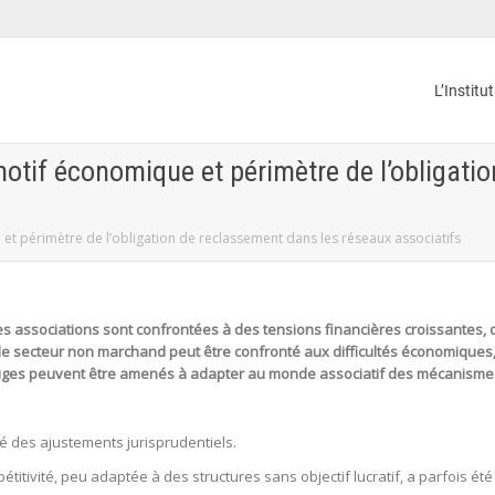
L’Institu
otif économique et périmètre de l’obligati
t périmètre de l’obligation de reclassement dans les réseaux associatifs
associations sont confrontées à des tensions financières croissantes, de
 le secteur non marchand peut être confronté aux difficultés économiques
 juges peuvent être amenés à adapter au monde associatif des mécanisme
té des ajustements jurisprudentiels.
itivité, peu adaptée à des structures sans objectif lucratif, a parfois été