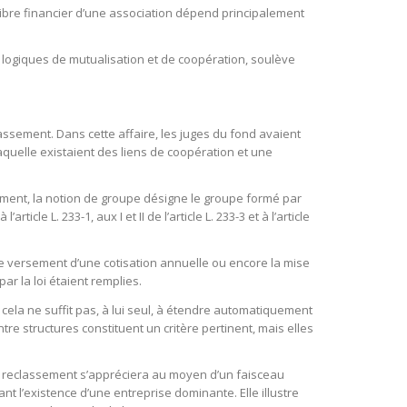
ilibre financier d’une association dépend principalement
s logiques de mutualisation et de coopération, soulève
assement. Dans cette affaire, les juges du fond avaient
quelle existaient des liens de coopération et une
ement, la notion de groupe désigne le groupe formé par
le L. 233-1, aux I et II de l’article L. 233-3 et à l’article
le versement d’une cotisation annuelle ou encore la mise
r la loi étaient remplies.
ela ne suffit pas, à lui seul, à étendre automatiquement
tre structures constituent un critère pertinent, mais elles
 de reclassement s’appréciera au moyen d’un faisceau
t l’existence d’une entreprise dominante. Elle illustre