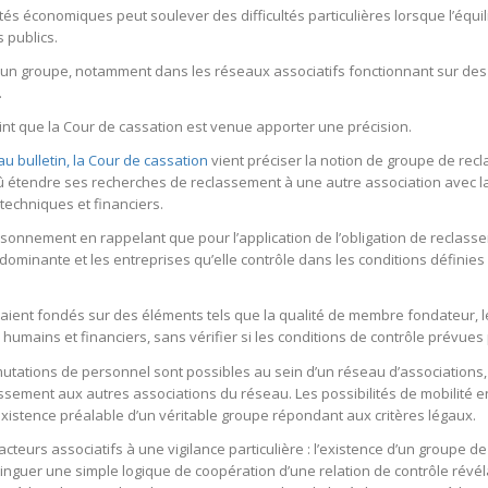
ltés économiques peut soulever des difficultés particulières lorsque l’équ
 publics.
e d’un groupe, notamment dans les réseaux associatifs fonctionnant sur de
.
int que la Cour de cassation est venue apporter une précision.
 au bulletin, la Cour de cassation
vient préciser la notion de groupe de recl
û étendre ses recherches de reclassement à une autre association avec la
echniques et financiers.
isonnement en rappelant que pour l’application de l’obligation de reclass
nante et les entreprises qu’elle contrôle dans les conditions définies à l’artic
’étaient fondés sur des éléments tels que la qualité de membre fondateur, 
ains et financiers, sans vérifier si les conditions de contrôle prévues pa
ations de personnel sont possibles au sein d’un réseau d’associations, c
assement aux autres associations du réseau. Les possibilités de mobilité en
xistence préalable d’un véritable groupe répondant aux critères légaux.
 acteurs associatifs à une vigilance particulière : l’existence d’un groupe
inguer une simple logique de coopération d’une relation de contrôle révélan