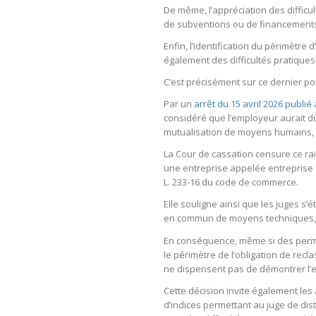
De même, l’appréciation des difficu
de subventions ou de financements
Enfin, l’identification du périmètr
également des difficultés pratiques
C’est précisément sur ce dernier po
Par un
arrêt du 15 avril 2026 publié
considéré que l’employeur aurait d
mutualisation de moyens humains, t
La Cour de cassation censure ce ra
une entreprise appelée entreprise domi
L. 233-16 du code de commerce.
Elle souligne ainsi que les juges s
en commun de moyens techniques, hum
En conséquence, même si des permut
le périmètre de l’obligation de recl
ne dispensent pas de démontrer l’e
Cette décision invite également les
d’indices permettant au juge de dist