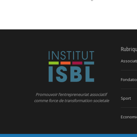
Rubriq
Associat
Fondatio
Promouvoir l’entrepreneuriat associatif
Sport
comme force de transformation societale
Economie