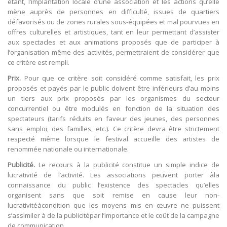
étant, l’implantation locale d’une association et les actions qu’elle
mène auprès de personnes en difficulté, issues de quartiers
défavorisés ou de zones rurales sous-équipées et mal pourvues en
offres culturelles et artistiques, tant en leur permettant d’assister
aux spectacles et aux animations proposés que de participer à
l’organisation même des activités, permettraient de considérer que
ce critère est rempli.
Prix.
Pour que ce critère soit considéré comme satisfait, les prix
proposés et payés par le public doivent être inférieurs d’au moins
un tiers aux prix proposés par les organismes du secteur
concurrentiel ou être modulés en fonction de la situation des
spectateurs (tarifs réduits en faveur des jeunes, des personnes
sans emploi, des familles, etc.). Ce critère devra être strictement
respecté même lorsque le festival accueille des artistes de
renommée nationale ou internationale.
Publicité.
Le recours à la publicité constitue un simple indice de
lucrativité de l’activité. Les associations peuvent porter àla
connaissance du public l’existence des spectacles qu’elles
organisent sans que soit remise en cause leur non-
lucrativitéàcondition que les moyens mis en œuvre ne puissent
s’assimiler à de la publicitépar l’importance et le coût de la campagne
de communication.