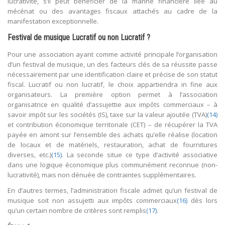
lucrativité, s’il peut bénéficier de la manne financière liée au
mécénat ou des avantages fiscaux attachés au cadre de la
manifestation exceptionnelle.
Festival de musique Lucratif ou non Lucratif ?
Pour une association ayant comme activité principale l’organisation
d’un festival de musique, un des facteurs clés de sa réussite passe
nécessairement par une identification claire et précise de son statut
fiscal. Lucratif ou non lucratif, le choix appartiendra in fine aux
organisateurs. La première option permet à l’association
organisatrice en qualité d’assujettie aux impôts commerciaux – à
savoir impôt sur les sociétés (IS), taxe sur la valeur ajoutée (TVA)
(14)
et contribution économique territoriale (CET) – de récupérer la TVA
payée en amont sur l’ensemble des achats qu’elle réalise (location
de locaux et de matériels, restauration, achat de fournitures
diverses, etc.)
(15)
. La seconde situe ce type d’activité associative
dans une logique économique plus communément reconnue (non-
lucrativité), mais non dénuée de contraintes supplémentaires.
En d’autres termes, l’administration fiscale admet qu’un festival de
musique soit non assujetti aux impôts commerciaux
(16)
dès lors
qu’un certain nombre de critères sont remplis
(17)
.