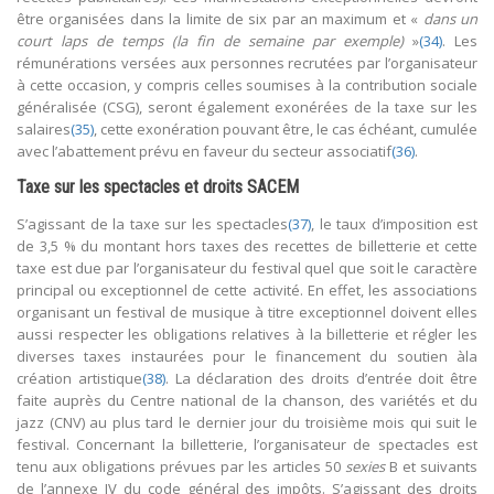
être organisées dans la limite de six par an maximum et «
dans un
court laps de temps (la fin de semaine par exemple)
»
(34)
. Les
rémunérations versées aux personnes recrutées par l’organisateur
à cette occasion, y compris celles soumises à la contribution sociale
généralisée (CSG), seront également exonérées de la taxe sur les
salaires
(35)
, cette exonération pouvant être, le cas échéant, cumulée
avec l’abattement prévu en faveur du secteur associatif
(36)
.
Taxe sur les spectacles et droits SACEM
S’agissant de la taxe sur les spectacles
(37)
, le taux d’imposition est
de 3,5 % du montant hors taxes des recettes de billetterie et cette
taxe est due par l’organisateur du festival quel que soit le caractère
principal ou exceptionnel de cette activité. En effet, les associations
organisant un festival de musique à titre exceptionnel doivent elles
aussi respecter les obligations relatives à la billetterie et régler les
diverses taxes instaurées pour le financement du soutien àla
création artistique
(38)
. La déclaration des droits d’entrée doit être
faite auprès du Centre national de la chanson, des variétés et du
jazz (CNV) au plus tard le dernier jour du troisième mois qui suit le
festival. Concernant la billetterie, l’organisateur de spectacles est
tenu aux obligations prévues par les articles 50
sexies
B et suivants
de l’annexe IV du code général des impôts. S’agissant des droits