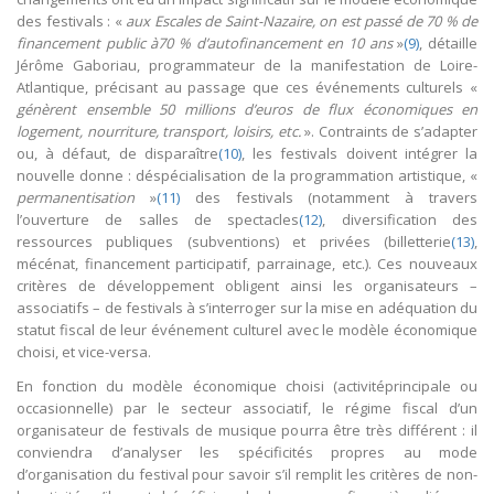
des festivals : «
aux Escales de Saint-Nazaire, on est passé de 70 % de
financement public à70 % d’autofinancement en 10 ans
»
(9)
, détaille
Jérôme Gaboriau, programmateur de la manifestation de Loire-
Atlantique, précisant au passage que ces événements culturels «
génèrent ensemble 50 millions d’euros de flux économiques en
logement, nourriture, transport, loisirs, etc.
». Contraints de s’adapter
ou, à défaut, de disparaître
(10)
, les festivals doivent intégrer la
nouvelle donne : déspécialisation de la programmation artistique, «
permanentisation
»
(11)
des festivals (notamment à travers
l’ouverture de salles de spectacles
(12)
, diversification des
ressources publiques (subventions) et privées (billetterie
(13)
,
mécénat, financement participatif, parrainage, etc.). Ces nouveaux
critères de développement obligent ainsi les organisateurs –
associatifs – de festivals à s’interroger sur la mise en adéquation du
statut fiscal de leur événement culturel avec le modèle économique
choisi, et vice-versa.
En fonction du modèle économique choisi (activitéprincipale ou
occasionnelle) par le secteur associatif, le régime fiscal d’un
organisateur de festivals de musique pourra être très différent : il
conviendra d’analyser les spécificités propres au mode
d’organisation du festival pour savoir s’il remplit les critères de non-