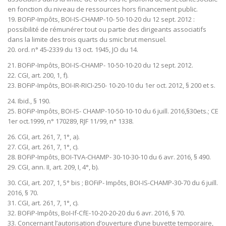
en fonction du niveau de ressources hors financement public.
19. BOFiP-Impôts, BOI-IS-CHAMP-10- 50-10-20 du 12 sept. 2012 :
possibilité de rémunérer tout ou partie des dirigeants associatifs
dans la limite des trois quarts du smic brut mensuel.
20. ord. n° 45-2339 du 13 oct. 1945, JO du 14.
21. BOFiP-Impôts, BOI-IS-CHAMP- 10-50-10-20 du 12 sept. 2012.
22. CGI, art. 200, 1, f).
23. BOFiP-Impôts, BOI-IR-RICI-250- 10-20-10 du 1er oct. 2012, § 200 et s.
24. Ibid., § 190.
25. BOFiP-Impôts, BOI-IS- CHAMP-10-50-10-10 du 6 juill. 2016,§30ets.; CE
1er oct.1999, n° 170289, RJF 11/99, n° 1338.
26. CGI, art. 261, 7, 1°, a).
27. CGI, art. 261, 7, 1°, c).
28. BOFiP-Impôts, BOI-TVA-CHAMP- 30-10-30-10 du 6 avr. 2016, § 490.
29. CGI, ann. II, art. 209, I, 4°, b).
30. CGI, art. 207, 1, 5° bis ; BOFiP- Impôts, BOI-IS-CHAMP-30-70 du 6 juill.
2016, § 70.
31. CGI, art. 261, 7, 1°, c).
32. BOFiP-Impôts, BoI-If-CfE-10-20-20-20 du 6 avr. 2016, § 70.
33. Concernant l’autorisation d’ouverture d’une buvette temporaire,