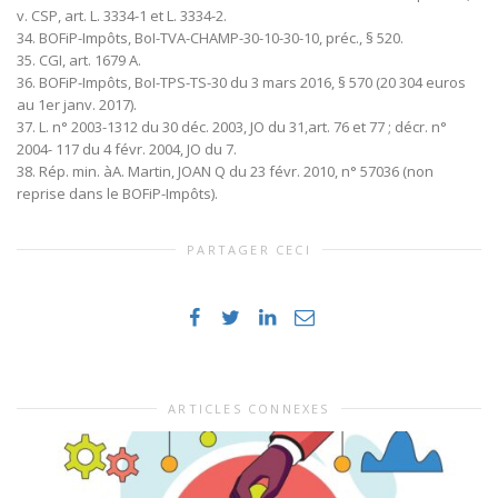
v. CSP, art. L. 3334-1 et L. 3334-2.
34. BOFiP-Impôts, BoI-TVA-CHAMP-30-10-30-10, préc., § 520.
35. CGI, art. 1679 A.
36. BOFiP-Impôts, BoI-TPS-TS-30 du 3 mars 2016, § 570 (20 304 euros
au 1er janv. 2017).
37. L. n° 2003-1312 du 30 déc. 2003, JO du 31,art. 76 et 77 ; décr. n°
2004- 117 du 4 févr. 2004, JO du 7.
38. Rép. min. àA. Martin, JOAN Q du 23 févr. 2010, n° 57036 (non
reprise dans le BOFiP-Impôts).
PARTAGER CECI
ARTICLES CONNEXES