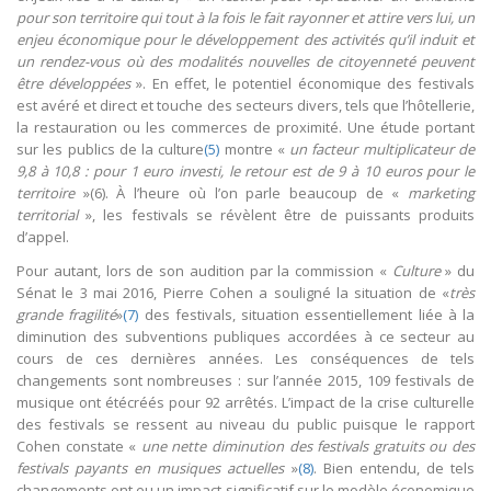
pour son territoire qui tout à la fois le fait rayonner et attire vers lui, un
enjeu économique pour le développement des activités qu’il induit et
un rendez-vous où des modalités nouvelles de citoyenneté peuvent
être développées
». En effet, le potentiel économique des festivals
est avéré et direct et touche des secteurs divers, tels que l’hôtellerie,
la restauration ou les commerces de proximité. Une étude portant
sur les publics de la culture
(5)
montre «
un facteur multiplicateur de
9,8 à 10,8 : pour 1 euro investi, le retour est de 9 à 10 euros pour le
territoire
»(6). À l’heure où l’on parle beaucoup de «
marketing
territorial
», les festivals se révèlent être de puissants produits
d’appel.
Pour autant, lors de son audition par la commission «
Culture
» du
Sénat le 3 mai 2016, Pierre Cohen a souligné la situation de «
très
grande fragilité
»
(7)
des festivals, situation essentiellement liée à la
diminution des subventions publiques accordées à ce secteur au
cours de ces dernières années. Les conséquences de tels
changements sont nombreuses : sur l’année 2015, 109 festivals de
musique ont étécréés pour 92 arrêtés. L’impact de la crise culturelle
des festivals se ressent au niveau du public puisque le rapport
Cohen constate «
une nette diminution des festivals gratuits ou des
festivals payants en musiques actuelles
»
(8)
. Bien entendu, de tels
changements ont eu un impact significatif sur le modèle économique