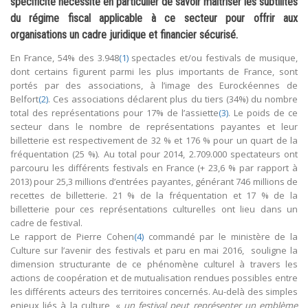
spécificité nécessite en particulier de savoir maîtriser les subtilités
du régime fiscal applicable à ce secteur pour offrir aux
organisations un cadre juridique et financier sécurisé.
En France, 54% des 3.948
(1)
spectacles et/ou festivals de musique,
dont certains figurent parmi les plus importants de France, sont
portés par des associations, à l’image des Eurockéennes de
Belfort
(2)
. Ces associations déclarent plus du tiers (34%) du nombre
total des représentations pour 17% de l’assiette
(3)
. Le poids de ce
secteur dans le nombre de représentations payantes et leur
billetterie est respectivement de 32 % et 176 % pour un quart de la
fréquentation (25 %). Au total pour 2014, 2.709.000 spectateurs ont
parcouru les différents festivals en France (+ 23,6 % par rapport à
2013) pour 25,3 millions d’entrées payantes, générant 746 millions de
recettes de billetterie. 21 % de la fréquentation et 17 % de la
billetterie pour ces représentations culturelles ont lieu dans un
cadre de festival.
Le rapport de Pierre Cohen
(4)
commandé par le ministère de la
Culture sur l’avenir des festivals et paru en mai 2016, souligne la
dimension structurante de ce phénomène culturel à travers les
actions de coopération et de mutualisation rendues possibles entre
les différents acteurs des territoires concernés. Au-delà des simples
enjeux liés à la culture, «
un festival peut représenter un emblème