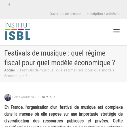
Ouverture de session
Inscription / Adhésion
Active
Festivals de musique : quel régime
fiscal pour quel modèle économique ?
naviga
Accueil
Festivals de musique : quel régime fiscal pour quel modèle
économique ?
|
Colas Amblard
31 mars 2017
En France, l’organisation d’un festival de musique est complexe
dans la mesure où elle repose sur une importante stratégie de
diversification des ressources publiques et privées. Cette