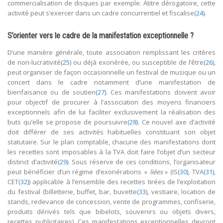
commercialisation de disques par exemple. Àtitre dérogatoire, cette
activité peut s’exercer dans un cadre concurrentiel et fiscalise
(24)
.
S’orienter vers le cadre de la manifestation exceptionnelle ?
D’une manière générale, toute association remplissant les critères
de non-lucrativité
(25)
ou déjà exonérée, ou susceptible de l’être
(26)
,
peut organiser de façon occasionnelle un festival de musique ou un
concert dans le cadre notamment d’une manifestation de
bienfaisance ou de soutien
(27)
. Ces manifestations doivent avoir
pour objectif de procurer à l’association des moyens financiers
exceptionnels afin de lui faciliter exclusivement la réalisation des
buts qu’elle se propose de poursuivre
(28)
. Ce nouvel axe d’activité
doit différer de ses activités habituelles constituant son objet
statutaire. Sur le plan comptable, chacune des manifestations dont
les recettes sont imposables à la TVA doit faire l’objet d’un secteur
distinct d’activité
(29)
. Sous réserve de ces conditions, l’organisateur
peut bénéficier d’un régime d’exonérations «
liées
» (IS
(30)
, TVA
(31)
,
CET
(32)
) applicable à l’ensemble des recettes tirées de l’exploitation
du festival (billetterie, buffet, bar, buvette
(33)
, vestiaire, location de
stands, redevance de concession, vente de programmes, confiserie,
produits dérivés tels que bibelots, souvenirs ou objets divers,
recettes publicitaires). Ces manifestations exceptionnelles devront