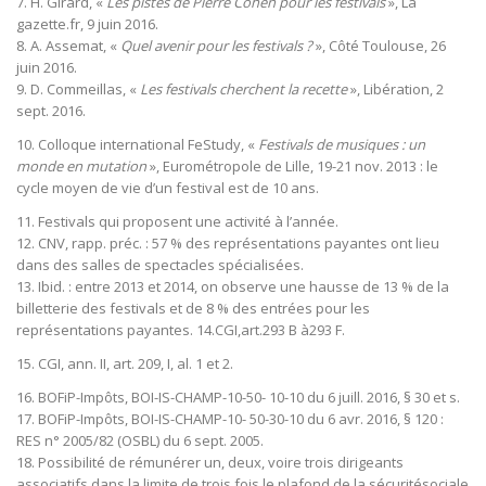
7. H. Girard, «
Les pistes de Pierre Cohen pour les festivals
», La
gazette.fr, 9 juin 2016.
8. A. Assemat, «
Quel avenir pour les festivals ?
», Côté Toulouse, 26
juin 2016.
9. D. Commeillas, «
Les festivals cherchent la recette
», Libération, 2
sept. 2016.
10. Colloque international FeStudy, «
Festivals de musiques : un
monde en mutation
», Eurométropole de Lille, 19-21 nov. 2013 : le
cycle moyen de vie d’un festival est de 10 ans.
11. Festivals qui proposent une activité à l’année.
12. CNV, rapp. préc. : 57 % des représentations payantes ont lieu
dans des salles de spectacles spécialisées.
13. Ibid. : entre 2013 et 2014, on observe une hausse de 13 % de la
billetterie des festivals et de 8 % des entrées pour les
représentations payantes. 14.CGI,art.293 B à293 F.
15. CGI, ann. II, art. 209, I, al. 1 et 2.
16. BOFiP-Impôts, BOI-IS-CHAMP-10-50- 10-10 du 6 juill. 2016, § 30 et s.
17. BOFiP-Impôts, BOI-IS-CHAMP-10- 50-30-10 du 6 avr. 2016, § 120 :
RES n° 2005/82 (OSBL) du 6 sept. 2005.
18. Possibilité de rémunérer un, deux, voire trois dirigeants
associatifs dans la limite de trois fois le plafond de la sécuritésociale