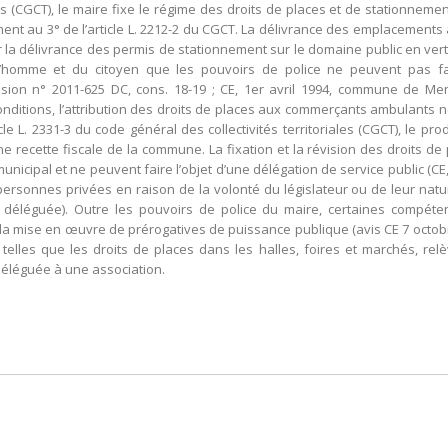
ales (CGCT), le maire fixe le régime des droits de places et de stationneme
nt au 3° de l’article L. 2212-2 du CGCT. La délivrance des emplacement
a délivrance des permis de stationnement sur le domaine public en vertu de 
l’homme et du citoyen que les pouvoirs de police ne peuvent pas fair
cision n° 2011-625 DC, cons. 18-19 ; CE, 1er avril 1994, commune de 
conditions, l’attribution des droits de places aux commerçants ambulants n
le L. 2331-3 du code général des collectivités territoriales (CGCT), le pro
 recette fiscale de la commune. La fixation et la révision des droits de
nicipal et ne peuvent faire l’objet d’une délégation de service public (CE, 
rsonnes privées en raison de la volonté du législateur ou de leur natur
 déléguée). Outre les pouvoirs de police du maire, certaines compétenc
la mise en œuvre de prérogatives de puissance publique (avis CE 7 octobre
, telles que les droits de places dans les halles, foires et marchés, 
déléguée à une association.