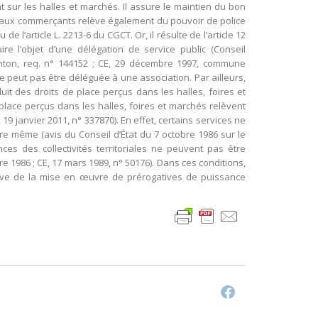
nt sur les halles et marchés. Il assure le maintien du bon
s aux commerçants relève également du pouvoir de police
l’article L. 2213-6 du CGCT. Or, il résulte de l’article 12
e l’objet d’une délégation de service public (Conseil
Menton, req. n° 144152 ; CE, 29 décembre 1997, commune
e peut pas être déléguée à une association. Par ailleurs,
duit des droits de place perçus dans les halles, foires et
 place perçus dans les halles, foires et marchés relèvent
19 janvier 2011, n° 337870). En effet, certains services ne
e même (avis du Conseil d’État du 7 octobre 1986 sur le
es des collectivités territoriales ne peuvent pas être
 1986 ; CE, 17 mars 1989, n° 50176). Dans ces conditions,
relève de la mise en œuvre de prérogatives de puissance