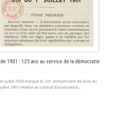
Puissance pu
 de 1901 : 125 ans au service de la démocratie
La puissance 
er juillet 2026 marque le 125ᵉ anniversaire de la loi du
lui permettant 
juillet 1901 relative au contrat d’association,...
fonctionnement 