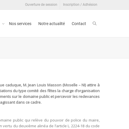
Ouverture de session
Inscription / Adhésion
t
Nos services
Notre actualité
Contact
e caduque, M. Jean Louis Masson (Moselle – NI) attire à
ciations du type comité des fêtes la charge d’organisation
ments sur le domaine public et percevoir les redevances
s agissant dans ce cadre.
omaine public qui relève du pouvoir de police du maire,
n vertu du deuxième alinéa de l’article L. 2224-18 du code