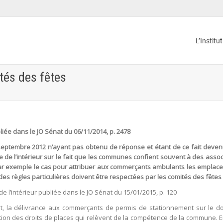
L’Institu
tés des fêtes
ée dans le JO Sénat du 06/11/2014, p. 2478
septembre 2012 n’ayant pas obtenu de réponse et étant de ce fait devenu
re de l’intérieur sur le fait que les communes confient souvent à des asso
par exemple le cas pour attribuer aux commerçants ambulants les emplace
des règles particulières doivent être respectées par les comités des fête
e l’intérieur publiée dans le JO Sénat du 15/01/2015, p. 120
art, la délivrance aux commerçants de permis de stationnement sur le d
ception des droits de places qui relèvent de la compétence de la commune. E