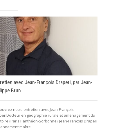
retien avec Jean-François Draperi, par Jean-
Tournée de 
lippe Brun
: 50 approch
travail
ouvrez notre entretien avec Jean-François
periDocteur en géographie rurale et aménagement du
Un projet collec
ritoire (Paris Panthéon-Sorbonne), Jean-François Draperi
la démocratie 
iennement maître...
L’ouvrage Démoc