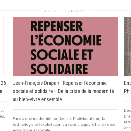
ARTICLES CONNEXES
 26
Jean-François Draperi : Repenser l’économie
Ent
ue
sociale et solidaire – De la crise de la modernité
Phi
au bien-vivre ensemble
ctif
Déc
es,
Dra
Face à une modernité fondée sur l’individualisme, la
ter
technologie et l’exploitation du vivant, aujourd’hui en crise
anc
écologique et sociale,...