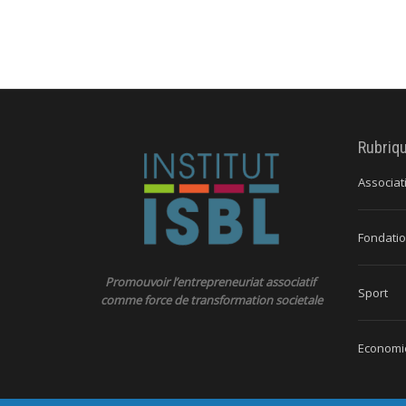
Rubriq
Associat
Fondatio
Promouvoir l’entrepreneuriat associatif
Sport
comme force de transformation societale
Economie