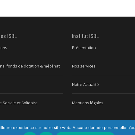
ues ISBL
Institut ISBL
ions
Présentation
ns, fonds de dotation & mécénat
Nos services
Notre Actualité
 Sociale et Solidaire
Mentions légales
illeure expérience sur notre site web. Aucune donnée personnelle n'est c