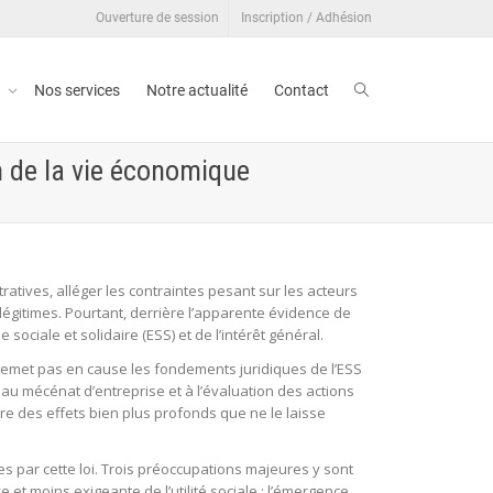
Ouverture de session
Inscription / Adhésion
t
Nos services
Notre actualité
Contact
n de la vie économique
ratives, alléger les contraintes pesant sur les acteurs
légitimes. Pourtant, derrière l’apparente évidence de
ociale et solidaire (ESS) et de l’intérêt général.
ne remet pas en cause les fondements juridiques de l’ESS
S, au mécénat d’entreprise et à l’évaluation des actions
uire des effets bien plus profonds que ne le laisse
s par cette loi. Trois préoccupations majeures y sont
 et moins exigeante de l’utilité sociale ; l’émergence