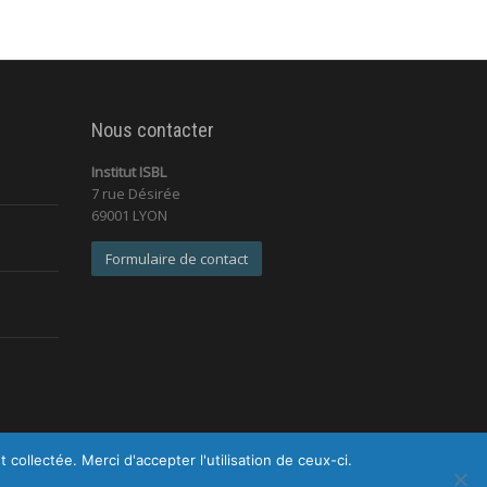
Nous contacter
Institut ISBL
7 rue Désirée
69001 LYON
Formulaire de contact
ollectée. Merci d'accepter l'utilisation de ceux-ci.