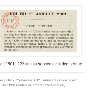
Puissance pu
 de 1901 : 125 ans au service de la démocratie
La puissance 
er juillet 2026 marque le 125ᵉ anniversaire de la loi du
lui permettant 
juillet 1901 relative au contrat d’association,...
fonctionnement 