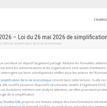
L’Institu
 2026 – Loi du 26 mai 2026 de simplificatio
ai 2026 de simplification de la vie économique
ue constitue un objectif largement partagé. Réduire les formalités administ
ce entre les administrations et les organisations sont autant d’ambitions 
nterrogent sur leurs conséquences réelles pour les acteurs de l’économie s
 simplification de la vie économique
s’inscrit dans cette tension. Si elle 
14, elle modifie plusieurs dispositifs structurants relatifs à l’agrément ESU
SBL, ces évolutions méritent une analyse attentive, car elles pourraient prod
gle de la simplification.
l’Institut ISBL
propose une lecture critique des transformations introduite
on progressive de l’identité de l’ESS au profit d’une approche plus extensive