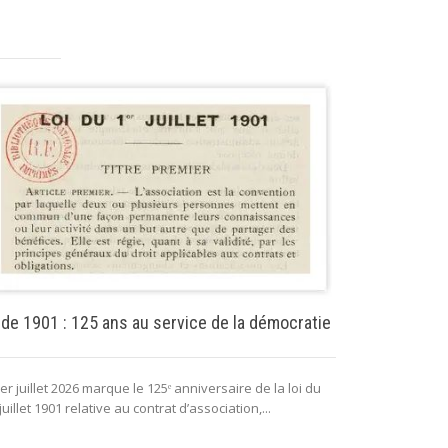
Puissance pu
 de 1901 : 125 ans au service de la démocratie
La puissance 
er juillet 2026 marque le 125ᵉ anniversaire de la loi du
lui permettant 
juillet 1901 relative au contrat d’association,...
fonctionnement 