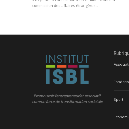
commission des affaires étrangères...
Rubriq
Associat
Fondatio
Promouvoir l’entrepreneuriat associatif
Sport
comme force de transformation societale
Economie