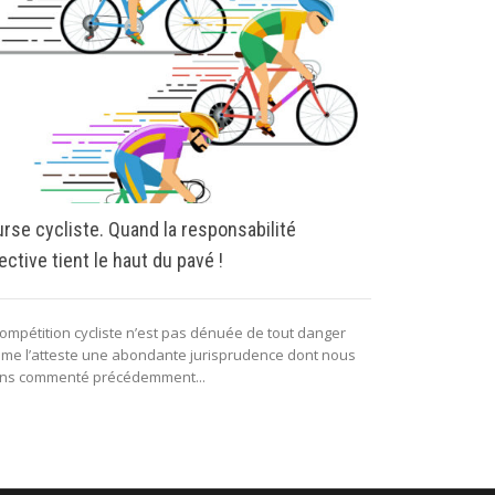
rse cycliste. Quand la responsabilité
Recourir au 
ective tient le haut du pavé !
l’usage des
sportifs
compétition cycliste n’est pas dénuée de tout danger
me l’atteste une abondante jurisprudence dont nous
Tous les jours 
ns commenté précédemment...
sportifs, la col